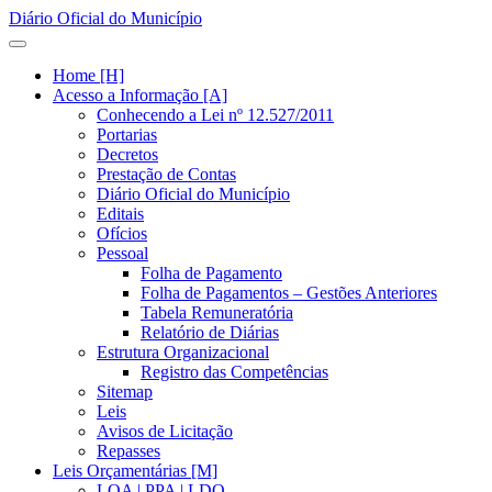
Diário Oficial do Município
Home [H]
Acesso a Informação [A]
Conhecendo a Lei nº 12.527/2011
Portarias
Decretos
Prestação de Contas
Diário Oficial do Município
Editais
Ofícios
Pessoal
Folha de Pagamento
Folha de Pagamentos – Gestões Anteriores
Tabela Remuneratória
Relatório de Diárias
Estrutura Organizacional
Registro das Competências
Sitemap
Leis
Avisos de Licitação
Repasses
Leis Orçamentárias [M]
LOA | PPA | LDO