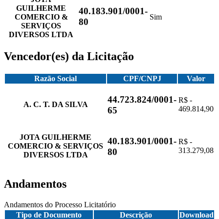
GUILHERME
40.183.901/0001-
COMERCIO &
Sim
80
SERVIÇOS
DIVERSOS LTDA
Vencedor(es) da Licitação
Razão Social
CPF/CNPJ
Valor
44.723.824/0001-
R$ -
A. C. T. DA SILVA
469.814,90
65
JOTA GUILHERME
40.183.901/0001-
R$ -
COMERCIO & SERVIÇOS
313.279,08
80
DIVERSOS LTDA
Andamentos
Andamentos do Processo Licitatório
Tipo de Documento
Descrição
Download