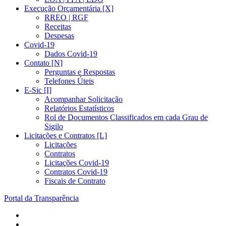
Execução Orçamentária [X]
RREO | RGF
Receitas
Despesas
Covid-19
Dados Covid-19
Contato [N]
Perguntas e Respostas
Telefones Úteis
E-Sic [I]
Acompanhar Solicitação
Relatórios Estatísticos
Rol de Documentos Classificados em cada Grau de
Sigilo
Licitações e Contratos [L]
Licitações
Contratos
Licitações Covid-19
Contratos Covid-19
Fiscais de Contrato
Portal da Transparência