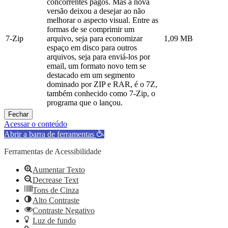
concorrentes pagos. Mas a nova
versão deixou a desejar ao não
melhorar o aspecto visual. Entre as
formas de se comprimir um
7-Zip
arquivo, seja para economizar
1,09 MB
espaço em disco para outros
arquivos, seja para enviá-los por
email, um formato novo tem se
destacado em um segmento
dominado por ZIP e RAR, é o 7Z,
também conhecido como 7-Zip, o
programa que o lançou.
Fechar
Acessar o conteúdo
Abrir a barra de ferramentas
Ferramentas de Acessibilidade
Aumentar Texto
Decrease Text
Tons de Cinza
Alto Contraste
Contraste Negativo
Luz de fundo