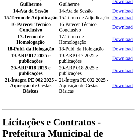
Download
Guilherme
Guilherme
14-Ata da Sessão
14-Ata da Sessão
Download
15-Termo de Adjudicação
15-Termo de Adjudicação
Download
16-Parecer Técnico
16-Parecer Técnico
Download
Conclusivo
Conclusivo
17-Termo de
17-Termo de
Download
Homologação
Homologação
18-Publ. da Hologação
18-Publ. da Hologação
Download
19-ARP 017 2025 e
19-ARP 017 2025 e
Download
publicações
publicações
20-ARP 018 2025 e
20-ARP 018 2025 e
Download
publicações
publicações
21-Íntegra PE 002 2025 -
21-Íntegra PE 002 2025 -
Aquisição de Cestas
Aquisição de Cestas
Download
Básicas
Básicas
Licitações e Contratos -
Prefeitura Municipal de