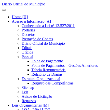
Diário Oficial do Município
Home [H]
Acesso a Informação [A]
Conhecendo a Lei nº 12.527/2011
Portarias
Decretos
Prestação de Contas
Diário Oficial do Município
Editais
Ofícios
Pessoal
Folha de Pagamento
Folha de Pagamentos – Gestões Anteriores
Tabela Remuneratória
Relatório de Diárias
Estrutura Organizacional
Registro das Competências
Sitemap
Leis
Avisos de Licitação
Repasses
Leis Orçamentárias [M]
LOA | PPA | LDO