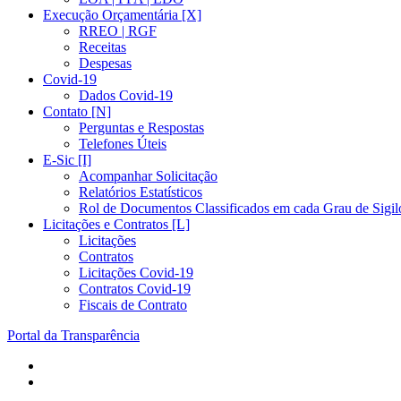
Execução Orçamentária [X]
RREO | RGF
Receitas
Despesas
Covid-19
Dados Covid-19
Contato [N]
Perguntas e Respostas
Telefones Úteis
E-Sic [I]
Acompanhar Solicitação
Relatórios Estatísticos
Rol de Documentos Classificados em cada Grau de Sigil
Licitações e Contratos [L]
Licitações
Contratos
Licitações Covid-19
Contratos Covid-19
Fiscais de Contrato
Portal da Transparência