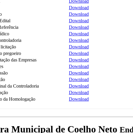
a
Download
Download
o
Download
Edital
Download
Referência
Download
rídico
Download
ontroladoria
Download
licitação
Download
do pregoeiro
Download
tação das Empresas
Download
es
Download
ssão
Download
ção
Download
inal da Controladoria
Download
ação
Download
ão da Homologação
Download
tura Municipal de Coelho Neto
End