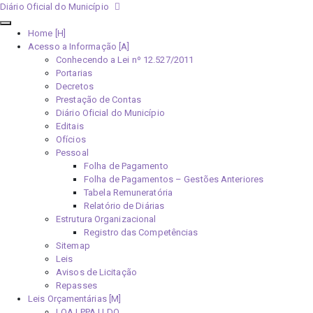
Diário Oficial do Município
Home [H]
Acesso a Informação [A]
Conhecendo a Lei nº 12.527/2011
Portarias
Decretos
Prestação de Contas
Diário Oficial do Município
Editais
Ofícios
Pessoal
Folha de Pagamento
Folha de Pagamentos – Gestões Anteriores
Tabela Remuneratória
Relatório de Diárias
Estrutura Organizacional
Registro das Competências
Sitemap
Leis
Avisos de Licitação
Repasses
Leis Orçamentárias [M]
LOA | PPA | LDO