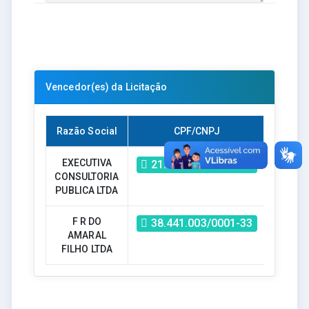
Vencedor(es) da Licitação
Razão Social
CPF/CNPJ
Valor
EXECUTIVA
R$ -
21.850.903/0001-31
CONSULTORIA
PUBLICA LTDA
F R DO
R$ -
38.441.003/0001-33
AMARAL
FILHO LTDA