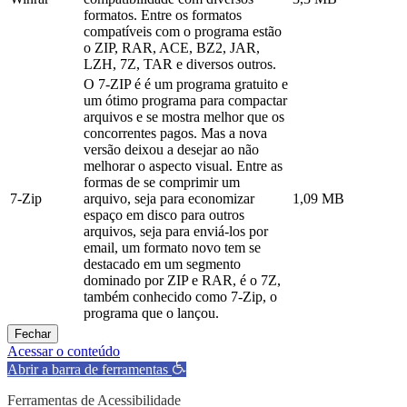
formatos. Entre os formatos
compatíveis com o programa estão
o ZIP, RAR, ACE, BZ2, JAR,
LZH, 7Z, TAR e diversos outros.
O 7-ZIP é é um programa gratuito e
um ótimo programa para compactar
arquivos e se mostra melhor que os
concorrentes pagos. Mas a nova
versão deixou a desejar ao não
melhorar o aspecto visual. Entre as
formas de se comprimir um
7-Zip
arquivo, seja para economizar
1,09 MB
espaço em disco para outros
arquivos, seja para enviá-los por
email, um formato novo tem se
destacado em um segmento
dominado por ZIP e RAR, é o 7Z,
também conhecido como 7-Zip, o
programa que o lançou.
Fechar
Acessar o conteúdo
Abrir a barra de ferramentas
Ferramentas de Acessibilidade