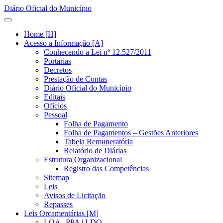
Diário Oficial do Município
Home [H]
Acesso a Informação [A]
Conhecendo a Lei nº 12.527/2011
Portarias
Decretos
Prestação de Contas
Diário Oficial do Município
Editais
Ofícios
Pessoal
Folha de Pagamento
Folha de Pagamentos – Gestões Anteriores
Tabela Remuneratória
Relatório de Diárias
Estrutura Organizacional
Registro das Competências
Sitemap
Leis
Avisos de Licitação
Repasses
Leis Orçamentárias [M]
LOA | PPA | LDO