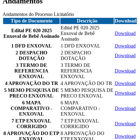
Andamentos
Andamentos do Processo Licitatório
Tipo de Documento
Descrição
Download
Edital PE 020 2025
Edital PE 020 2025
Enxoval de Bebê
Download
Enxoval de Bebê Assinado
Assinado
1 DFD ENXOVAL
1 DFD ENXOVAL
Download
2 DESPACHO
2 DESPACHO
Download
DOTAÇÃO
DOTAÇÃO
3 TERMO DE
3 TERMO DE
REFERENCIA
REFERENCIA
Download
ENXOVAL
ENXOVAL
4 APROVAÇÃO DO TR
4 APROVAÇÃO DO TR
Download
5 MEMO PESQUISA DE
5 MEMO PESQUISA DE
Download
PRECO ENXOVAL
PRECO ENXOVAL
6 MAPA
6 MAPA
COMPARATIVO -
COMPARATIVO -
Download
ENXOVAL
ENXOVAL
7 ETP ENXOVAL
7 ETP ENXOVAL
Download
CORRIGIDO
CORRIGIDO
8 APROVAÇÃO DO ETP
8 APROVAÇÃO DO
Download
ENXOVAL
ETP ENXOVAL