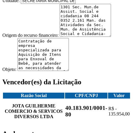
Unidade:
Origem do recurso financeiro:
Objeto:
Vencedor(es) da Licitação
Razão Social
CPF/CNPJ
Valor
JOTA GUILHERME
40.183.901/0001-
R$ -
COMERCIO & SERVICOS
135.954,00
80
DIVERSOS LTDA