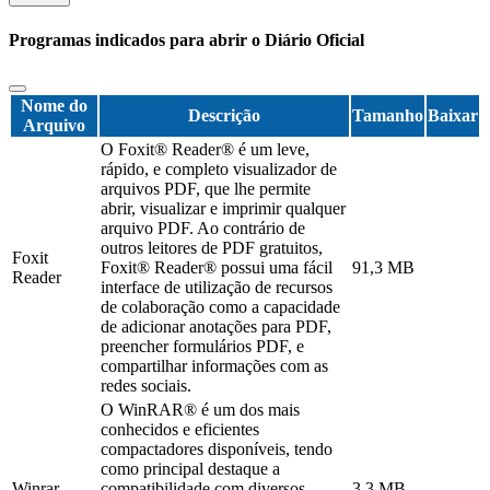
Programas indicados para abrir o Diário Oficial
Nome do
Descrição
Tamanho
Baixar
Arquivo
O Foxit® Reader® é um leve,
rápido, e completo visualizador de
arquivos PDF, que lhe permite
abrir, visualizar e imprimir qualquer
arquivo PDF. Ao contrário de
outros leitores de PDF gratuitos,
Foxit
Foxit® Reader® possui uma fácil
91,3 MB
Reader
interface de utilização de recursos
de colaboração como a capacidade
de adicionar anotações para PDF,
preencher formulários PDF, e
compartilhar informações com as
redes sociais.
O WinRAR® é um dos mais
conhecidos e eficientes
compactadores disponíveis, tendo
como principal destaque a
Winrar
compatibilidade com diversos
3,3 MB