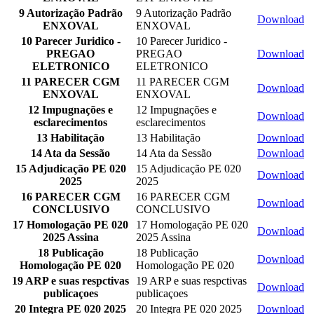
9 Autorização Padrão
9 Autorização Padrão
Download
ENXOVAL
ENXOVAL
10 Parecer Juridico -
10 Parecer Juridico -
PREGAO
PREGAO
Download
ELETRONICO
ELETRONICO
11 PARECER CGM
11 PARECER CGM
Download
ENXOVAL
ENXOVAL
12 Impugnações e
12 Impugnações e
Download
esclarecimentos
esclarecimentos
13 Habilitação
13 Habilitação
Download
14 Ata da Sessão
14 Ata da Sessão
Download
15 Adjudicação PE 020
15 Adjudicação PE 020
Download
2025
2025
16 PARECER CGM
16 PARECER CGM
Download
CONCLUSIVO
CONCLUSIVO
17 Homologação PE 020
17 Homologação PE 020
Download
2025 Assina
2025 Assina
18 Publicação
18 Publicação
Download
Homologação PE 020
Homologação PE 020
19 ARP e suas respctivas
19 ARP e suas respctivas
Download
publicaçoes
publicaçoes
20 Integra PE 020 2025
20 Integra PE 020 2025
Download