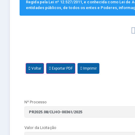
Regida pela Lei nº 12.527/2011, e conhecida como Lei de Ac
entidades públicos, de todos os entes e Poderes, informa
Voltar
Exportar PDF
Imprimir
Nº Processo
Valor da Licitação