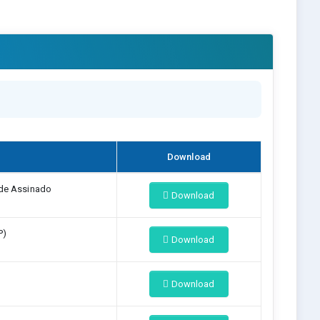
Download
ade Assinado
Download
P)
Download
Download