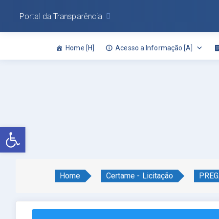
Portal da Transparência
Home [H]
Acesso a Informação [A]
Abrir a barra de ferramentas
Home
Certame - Licitação
PREG