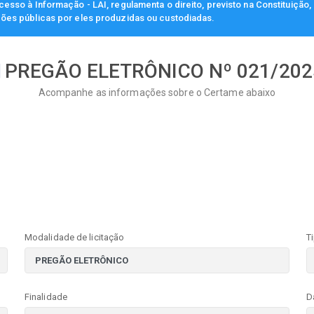
esso à Informação - LAI, regulamenta o direito, previsto na Constituição
ções públicas por eles produzidas ou custodiadas.
PREGÃO ELETRÔNICO Nº 021/202
Acompanhe as informações sobre o Certame abaixo
Modalidade de licitação
T
Finalidade
D