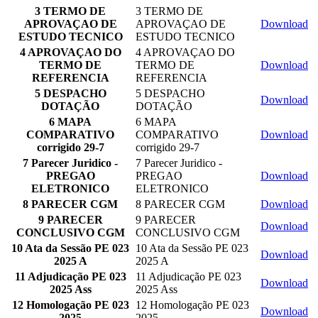
3 TERMO DE
3 TERMO DE
APROVAÇAO DE
APROVAÇAO DE
Download
ESTUDO TECNICO
ESTUDO TECNICO
4 APROVAÇAO DO
4 APROVAÇAO DO
TERMO DE
TERMO DE
Download
REFERENCIA
REFERENCIA
5 DESPACHO
5 DESPACHO
Download
DOTAÇÃO
DOTAÇÃO
6 MAPA
6 MAPA
COMPARATIVO
COMPARATIVO
Download
corrigido 29-7
corrigido 29-7
7 Parecer Juridico -
7 Parecer Juridico -
PREGAO
PREGAO
Download
ELETRONICO
ELETRONICO
8 PARECER CGM
8 PARECER CGM
Download
9 PARECER
9 PARECER
Download
CONCLUSIVO CGM
CONCLUSIVO CGM
10 Ata da Sessão PE 023
10 Ata da Sessão PE 023
Download
2025 A
2025 A
11 Adjudicação PE 023
11 Adjudicação PE 023
Download
2025 Ass
2025 Ass
12 Homologação PE 023
12 Homologação PE 023
Download
2025
2025