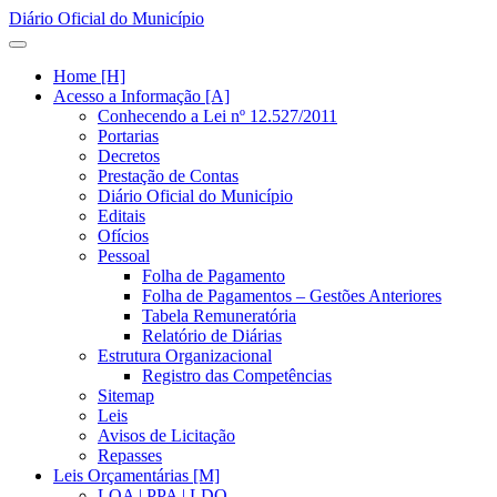
Diário Oficial do Município
Home [H]
Acesso a Informação [A]
Conhecendo a Lei nº 12.527/2011
Portarias
Decretos
Prestação de Contas
Diário Oficial do Município
Editais
Ofícios
Pessoal
Folha de Pagamento
Folha de Pagamentos – Gestões Anteriores
Tabela Remuneratória
Relatório de Diárias
Estrutura Organizacional
Registro das Competências
Sitemap
Leis
Avisos de Licitação
Repasses
Leis Orçamentárias [M]
LOA | PPA | LDO