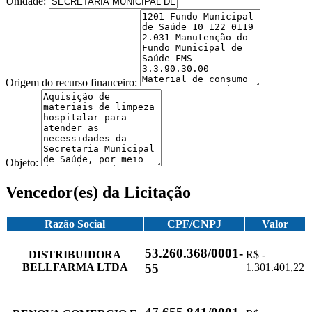
Unidade:
Origem do recurso financeiro:
Objeto:
Vencedor(es) da Licitação
Razão Social
CPF/CNPJ
Valor
53.260.368/0001-
DISTRIBUIDORA
R$ -
BELLFARMA LTDA
1.301.401,22
55