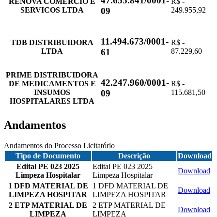
47.655.841/0001-
RENOVA COMERCIO E
R$ -
SERVICOS LTDA
249.955,92
09
11.494.673/0001-
TDB DISTRIBUIDORA
R$ -
LTDA
87.229,60
61
PRIME DISTRIBUIDORA
42.247.960/0001-
DE MEDICAMENTOS E
R$ -
INSUMOS
115.681,50
09
HOSPITALARES LTDA
Andamentos
Andamentos do Processo Licitatório
Tipo de Documento
Descrição
Download
Edital PE 023 2025
Edital PE 023 2025
Download
Limpeza Hospitalar
Limpeza Hospitalar
1 DFD MATERIAL DE
1 DFD MATERIAL DE
Download
LIMPEZA HOSPITAR
LIMPEZA HOSPITAR
2 ETP MATERIAL DE
2 ETP MATERIAL DE
Download
LIMPEZA
LIMPEZA