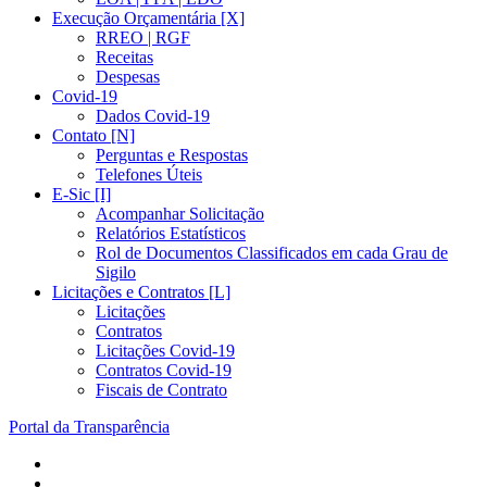
Execução Orçamentária [X]
RREO | RGF
Receitas
Despesas
Covid-19
Dados Covid-19
Contato [N]
Perguntas e Respostas
Telefones Úteis
E-Sic [I]
Acompanhar Solicitação
Relatórios Estatísticos
Rol de Documentos Classificados em cada Grau de
Sigilo
Licitações e Contratos [L]
Licitações
Contratos
Licitações Covid-19
Contratos Covid-19
Fiscais de Contrato
Portal da Transparência