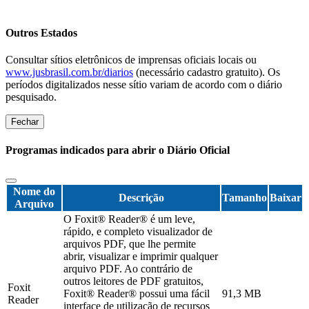
Outros Estados
Consultar sítios eletrônicos de imprensas oficiais locais ou
www.jusbrasil.com.br/diarios
(necessário cadastro gratuito). Os
períodos digitalizados nesse sítio variam de acordo com o diário
pesquisado.
Fechar
Programas indicados para abrir o Diário Oficial
Nome do
Descrição
Tamanho
Baixar
Arquivo
O Foxit® Reader® é um leve,
rápido, e completo visualizador de
arquivos PDF, que lhe permite
abrir, visualizar e imprimir qualquer
arquivo PDF. Ao contrário de
outros leitores de PDF gratuitos,
Foxit
Foxit® Reader® possui uma fácil
91,3 MB
Reader
interface de utilização de recursos