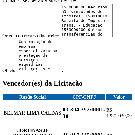
Unidade:
Origem do recurso financeiro:
Objeto:
Vencedor(es) da Licitação
Razão Social
CPF/CNPJ
Valor
03.804.392/0001-
R$ -
BELMAR LIMA CALDAS
1.921.030,00
30
CORTINAS JF