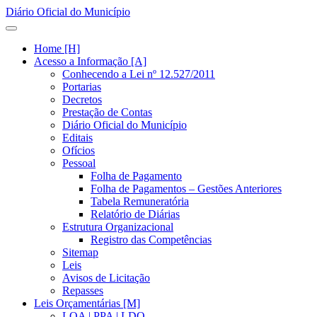
Diário Oficial do Município
Home [H]
Acesso a Informação [A]
Conhecendo a Lei nº 12.527/2011
Portarias
Decretos
Prestação de Contas
Diário Oficial do Município
Editais
Ofícios
Pessoal
Folha de Pagamento
Folha de Pagamentos – Gestões Anteriores
Tabela Remuneratória
Relatório de Diárias
Estrutura Organizacional
Registro das Competências
Sitemap
Leis
Avisos de Licitação
Repasses
Leis Orçamentárias [M]
LOA | PPA | LDO