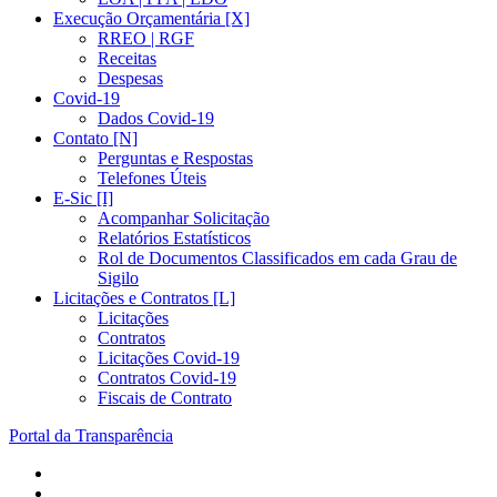
Execução Orçamentária [X]
RREO | RGF
Receitas
Despesas
Covid-19
Dados Covid-19
Contato [N]
Perguntas e Respostas
Telefones Úteis
E-Sic [I]
Acompanhar Solicitação
Relatórios Estatísticos
Rol de Documentos Classificados em cada Grau de
Sigilo
Licitações e Contratos [L]
Licitações
Contratos
Licitações Covid-19
Contratos Covid-19
Fiscais de Contrato
Portal da Transparência