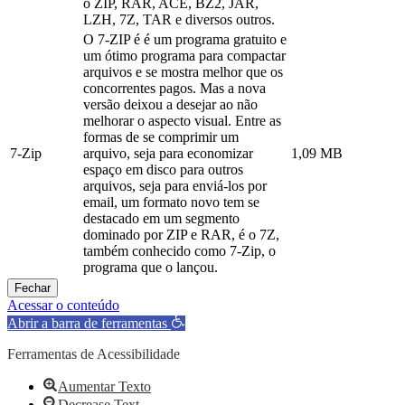
o ZIP, RAR, ACE, BZ2, JAR,
LZH, 7Z, TAR e diversos outros.
O 7-ZIP é é um programa gratuito e
um ótimo programa para compactar
arquivos e se mostra melhor que os
concorrentes pagos. Mas a nova
versão deixou a desejar ao não
melhorar o aspecto visual. Entre as
formas de se comprimir um
7-Zip
arquivo, seja para economizar
1,09 MB
espaço em disco para outros
arquivos, seja para enviá-los por
email, um formato novo tem se
destacado em um segmento
dominado por ZIP e RAR, é o 7Z,
também conhecido como 7-Zip, o
programa que o lançou.
Fechar
Acessar o conteúdo
Abrir a barra de ferramentas
Ferramentas de Acessibilidade
Aumentar Texto
Decrease Text