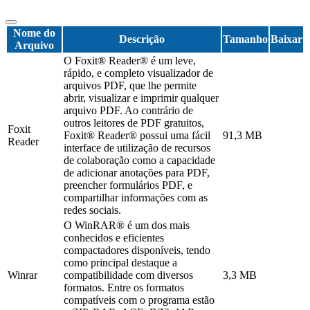
Nome do
Descrição
Tamanho
Baixar
Arquivo
O Foxit® Reader® é um leve,
rápido, e completo visualizador de
arquivos PDF, que lhe permite
abrir, visualizar e imprimir qualquer
arquivo PDF. Ao contrário de
outros leitores de PDF gratuitos,
Foxit
Foxit® Reader® possui uma fácil
91,3 MB
Reader
interface de utilização de recursos
de colaboração como a capacidade
de adicionar anotações para PDF,
preencher formulários PDF, e
compartilhar informações com as
redes sociais.
O WinRAR® é um dos mais
conhecidos e eficientes
compactadores disponíveis, tendo
como principal destaque a
Winrar
compatibilidade com diversos
3,3 MB
formatos. Entre os formatos
compatíveis com o programa estão