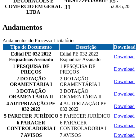
46.917.445/0001-
DECORACOES E
R$ -
COMERCIO EM GERAL
52.835,20
31
LTDA
Andamentos
Andamentos do Processo Licitatório
Tipo de Documento
Descrição
Download
Edital PE 032 2022
Edital PE 032 2022
Download
Esquadrias Assinado
Esquadrias Assinado
1 PESQUISA DE
1 PESQUISA DE
Download
PREÇOS
PREÇOS
2 DOTAÇÃO
2 DOTAÇÃO
Download
ORAMENTÁRIA I
ORAMENTÁRIA I
3 DOTAÇÃO
3 DOTAÇÃO
Download
ORAMENTÁRIA II
ORAMENTÁRIA II
4 AUTPRIZAÇÃO PE
4 AUTPRIZAÇÃO PE
Download
032 2022
032 2022
5 PARECER JURÍDICO
5 PARECER JURÍDICO
Download
6 PARACER
6 PARACER
Download
CONTROLADORIA I
CONTROLADORIA I
7 AVISOS
7 AVISOS
Download