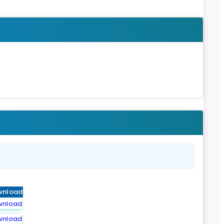
wnload
wnload
wnload