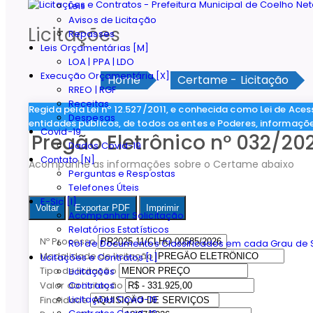
Leis
Avisos de Licitação
Licitações
Repasses
Leis Orçamentárias [M]
LOA | PPA | LDO
Execução Orçamentária [X]
Home
Certame - Licitação
RREO | RGF
Receitas
Regida pela Lei nº 12.527/2011, e conhecida como Lei de Aces
Despesas
entidades públicos, de todos os entes e Poderes, informaçõ
Covid-19
Pregão Eletrônico nº 032/20
Dados Covid-19
Contato [N]
Acompanhe as informações sobre o Certame abaixo
Perguntas e Respostas
Telefones Úteis
E-Sic [I]
Voltar
Exportar PDF
Imprimir
Acompanhar Solicitação
Relatórios Estatísticos
Nº Processo
Rol de Documentos Classificados em cada Grau de S
Modalidade de licitação
Licitações e Contratos [L]
Tipo de licitação
Licitações
Contratos
Valor da Licitação
Licitações Covid-19
Finalidade