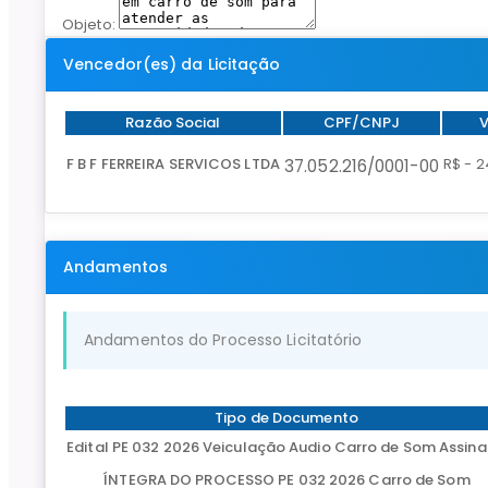
Objeto:
Vencedor(es) da Licitação
Razão Social
CPF/CNPJ
V
F B F FERREIRA SERVICOS LTDA
R$ - 2
37.052.216/0001-00
Andamentos
Andamentos do Processo Licitatório
Tipo de Documento
Edital PE 032 2026 Veiculação Audio Carro de Som Assin
ÍNTEGRA DO PROCESSO PE 032 2026 Carro de Som