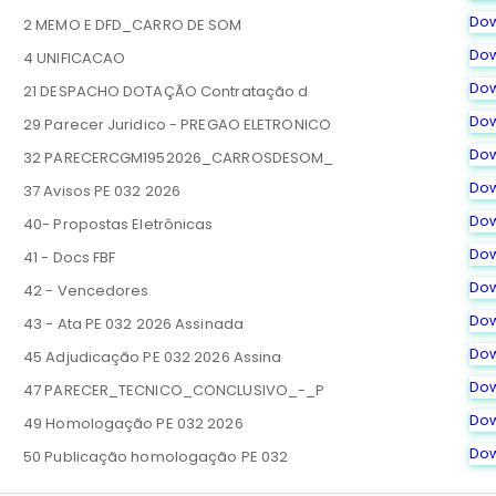
Do
2 MEMO E DFD_CARRO DE SOM
Do
4 UNIFICACAO
Do
21 DESPACHO DOTAÇÃO Contratação d
Do
29 Parecer Juridico - PREGAO ELETRONICO
Do
32 PARECERCGM1952026_CARROSDESOM_
Do
37 Avisos PE 032 2026
Do
40- Propostas Eletrônicas
Do
41 - Docs FBF
Do
42 - Vencedores
Do
43 - Ata PE 032 2026 Assinada
Do
45 Adjudicação PE 032 2026 Assina
Do
47 PARECER_TECNICO_CONCLUSIVO_-_P
Do
49 Homologação PE 032 2026
Do
50 Publicação homologação PE 032