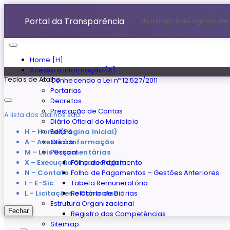
Portal da Transparência
domingo, 9 de agosto de
Home [H]
Acesso a Informação [A]
Teclas de Atalho
Conhecendo a Lei nº 12.527/2011
Portarias
Decretos
Prestação de Contas
A lista dos atalhos são:
Diário Oficial do Município
H – Home (Página Inicial)
Editais
A – Acesse à Informação
Ofícios
M – Leis Orçamentárias
Pessoal
X – Execução Orçamentária
Folha de Pagamento
N – Contato
Folha de Pagamentos – Gestões Anteriores
I – E-Sic
Tabela Remuneratória
L – Licitações e Contratos
Relatório de Diárias
Estrutura Organizacional
Fechar
Registro das Competências
Sitemap