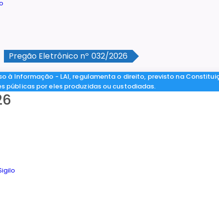
Pregão Eletrônico nº 032/2026
so à Informação - LAI, regulamenta o direito, previsto na Constitui
es públicas por eles produzidas ou custodiadas.
26
igilo