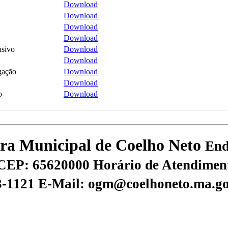
Download
Download
Download
Download
usivo
Download
Download
gação
Download
Download
o
Download
tura Municipal de Coelho Neto
End
CEP: 65620000
Horário de Atendiment
73-1121
E-Mail: ogm@coelhoneto.ma.go