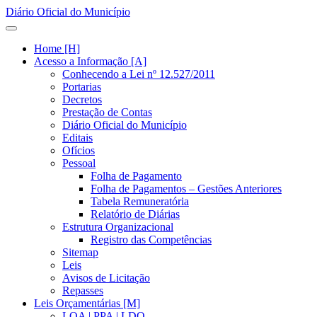
Diário Oficial do Município
Home [H]
Acesso a Informação [A]
Conhecendo a Lei nº 12.527/2011
Portarias
Decretos
Prestação de Contas
Diário Oficial do Município
Editais
Ofícios
Pessoal
Folha de Pagamento
Folha de Pagamentos – Gestões Anteriores
Tabela Remuneratória
Relatório de Diárias
Estrutura Organizacional
Registro das Competências
Sitemap
Leis
Avisos de Licitação
Repasses
Leis Orçamentárias [M]
LOA | PPA | LDO