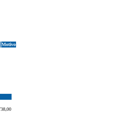
?
Motivo
738,00