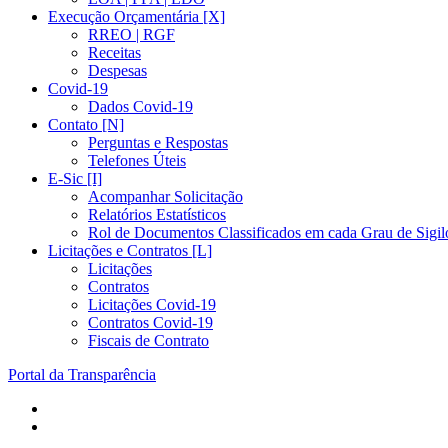
Execução Orçamentária [X]
RREO | RGF
Receitas
Despesas
Covid-19
Dados Covid-19
Contato [N]
Perguntas e Respostas
Telefones Úteis
E-Sic [I]
Acompanhar Solicitação
Relatórios Estatísticos
Rol de Documentos Classificados em cada Grau de Sigil
Licitações e Contratos [L]
Licitações
Contratos
Licitações Covid-19
Contratos Covid-19
Fiscais de Contrato
Portal da Transparência