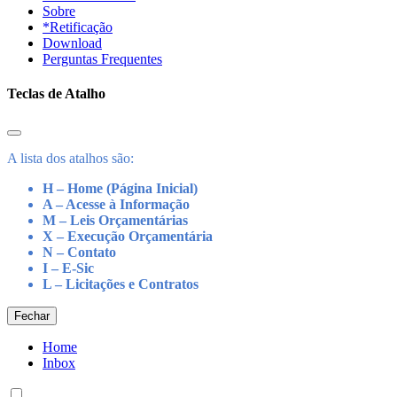
Sobre
*Retificação
Download
Perguntas Frequentes
Teclas de Atalho
A lista dos atalhos são:
H – Home (Página Inicial)
A – Acesse à Informação
M – Leis Orçamentárias
X – Execução Orçamentária
N – Contato
I – E-Sic
L – Licitações e Contratos
Fechar
Home
Inbox