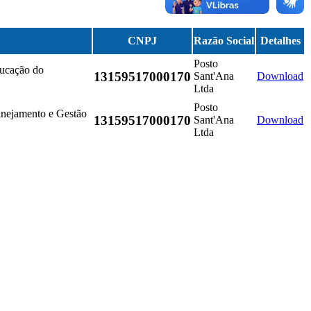
CNPJ
Razão Social
Detalhes
Posto
ducação do
13159517000170
Sant'Ana
Download
Ltda
Posto
lanejamento e Gestão
13159517000170
Sant'Ana
Download
Ltda