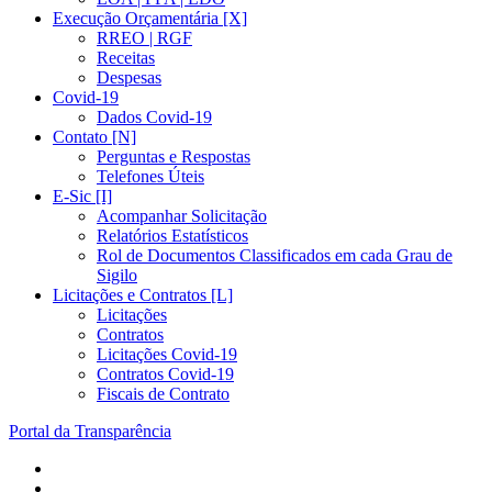
Execução Orçamentária [X]
RREO | RGF
Receitas
Despesas
Covid-19
Dados Covid-19
Contato [N]
Perguntas e Respostas
Telefones Úteis
E-Sic [I]
Acompanhar Solicitação
Relatórios Estatísticos
Rol de Documentos Classificados em cada Grau de
Sigilo
Licitações e Contratos [L]
Licitações
Contratos
Licitações Covid-19
Contratos Covid-19
Fiscais de Contrato
Portal da Transparência