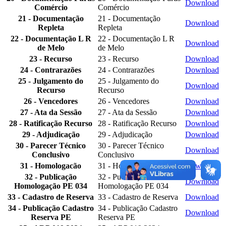
Download
Comércio
Comércio
21 - Documentação
21 - Documentação
Download
Repleta
Repleta
22 - Documentação L R
22 - Documentação L R
Download
de Melo
de Melo
23 - Recurso
23 - Recurso
Download
24 - Contrarazões
24 - Contrarazões
Download
25 - Julgamento do
25 - Julgamento do
Download
Recurso
Recurso
26 - Vencedores
26 - Vencedores
Download
27 - Ata da Sessão
27 - Ata da Sessão
Download
28 - Ratificação Recurso
28 - Ratificação Recurso
Download
29 - Adjudicação
29 - Adjudicação
Download
30 - Parecer Técnico
30 - Parecer Técnico
Download
Conclusivo
Conclusivo
31 - Homologacão
31 - Homologacão
Download
32 - Publicação
32 - Publicação
Download
Homologação PE 034
Homologação PE 034
33 - Cadastro de Reserva
33 - Cadastro de Reserva
Download
34 - Publicação Cadastro
34 - Publicação Cadastro
Download
Reserva PE
Reserva PE