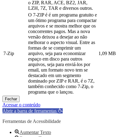
o ZIP, RAR, ACE, BZ2, JAR,
LZH, 7Z, TAR e diversos outros.
O 7-ZIP é é um programa gratuito e
um ótimo programa para compactar
arquivos e se mostra melhor que os
concorrentes pagos. Mas a nova
versão deixou a desejar ao não
melhorar o aspecto visual. Entre as
formas de se comprimir um
7-Zip
arquivo, seja para economizar
1,09 MB
espaço em disco para outros
arquivos, seja para enviá-los por
email, um formato novo tem se
destacado em um segmento
dominado por ZIP e RAR, é o 7Z,
também conhecido como 7-Zip, o
programa que o lançou.
Fechar
Acessar o conteúdo
Abrir a barra de ferramentas
Ferramentas de Acessibilidade
Aumentar Texto