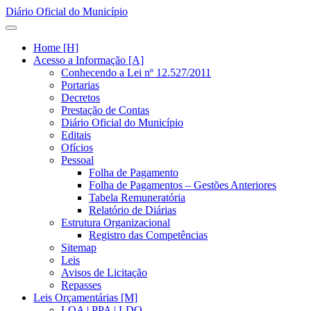
Diário Oficial do Município
Home [H]
Acesso a Informação [A]
Conhecendo a Lei nº 12.527/2011
Portarias
Decretos
Prestação de Contas
Diário Oficial do Município
Editais
Ofícios
Pessoal
Folha de Pagamento
Folha de Pagamentos – Gestões Anteriores
Tabela Remuneratória
Relatório de Diárias
Estrutura Organizacional
Registro das Competências
Sitemap
Leis
Avisos de Licitação
Repasses
Leis Orçamentárias [M]
LOA | PPA | LDO