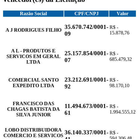
Razão Social
CPF/CNPJ
Valor
35.670.742/0001-
R$ -
A J RODRIGUES FILHO
15.878,76
09
A L - PRODUTOS E
25.157.854/0001-
R$ -
SERVICOS EM GERAL
685.479,32
07
LTDA
23.212.691/0001-
COMERCIAL SANTO
R$ -
EXPEDITO LTDA
98.170,10
92
FRANCISCO DAS
11.494.673/0001-
R$ -
CHAGAS BATISTA DA
1.994.555,12
61
SILVA JUNIOR
LOBO DISTRIBUIDORA
36.140.337/0001-
R$ -
COMERCIO E SERVICOS
594.306,48