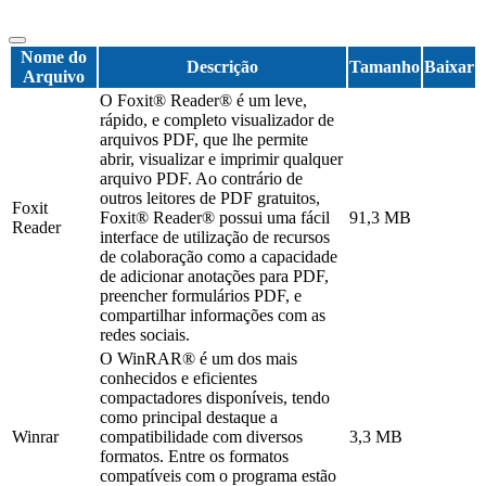
Nome do
Descrição
Tamanho
Baixar
Arquivo
O Foxit® Reader® é um leve,
rápido, e completo visualizador de
arquivos PDF, que lhe permite
abrir, visualizar e imprimir qualquer
arquivo PDF. Ao contrário de
outros leitores de PDF gratuitos,
Foxit
Foxit® Reader® possui uma fácil
91,3 MB
Reader
interface de utilização de recursos
de colaboração como a capacidade
de adicionar anotações para PDF,
preencher formulários PDF, e
compartilhar informações com as
redes sociais.
O WinRAR® é um dos mais
conhecidos e eficientes
compactadores disponíveis, tendo
como principal destaque a
Winrar
compatibilidade com diversos
3,3 MB
formatos. Entre os formatos
compatíveis com o programa estão