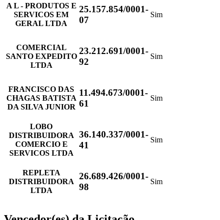
A L - PRODUTOS E
25.157.854/0001-
SERVICOS EM
Sim
07
GERAL LTDA
COMERCIAL
23.212.691/0001-
SANTO EXPEDITO
Sim
92
LTDA
FRANCISCO DAS
11.494.673/0001-
CHAGAS BATISTA
Sim
61
DA SILVA JUNIOR
LOBO
36.140.337/0001-
DISTRIBUIDORA
Sim
COMERCIO E
41
SERVICOS LTDA
REPLETA
26.689.426/0001-
DISTRIBUIDORA
Sim
98
LTDA
Vencedor(es) da Licitação