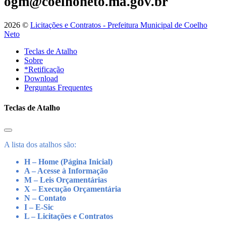
ogm@coelhoneto.ma.gov.br
2026 ©
Licitações e Contratos - Prefeitura Municipal de Coelho
Neto
Teclas de Atalho
Sobre
*Retificação
Download
Perguntas Frequentes
Teclas de Atalho
A lista dos atalhos são:
H – Home (Página Inicial)
A – Acesse à Informação
M – Leis Orçamentárias
X – Execução Orçamentária
N – Contato
I – E-Sic
L – Licitações e Contratos