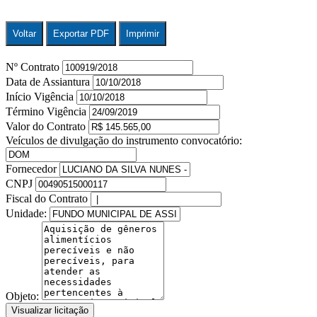
Voltar
Exportar PDF
Imprimir
Nº Contrato
Data de Assiantura
Início Vigência
Término Vigência
Valor do Contrato
Veículos de divulgação do instrumento convocatório:
Fornecedor
CNPJ
Fiscal do Contrato
Unidade:
Objeto:
Visualizar licitação