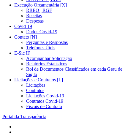
Execução Orçamentária [X]
RREO | RGF
Receitas
Despesas
Covid-19
Dados Covid-19
Contato [N]
Perguntas e Respostas
Telefones Úteis
E-Sic [I]
Acompanhar Solicitação
Relatórios Estatísticos
Rol de Documentos Classificados em cada Grau de
Sigilo
Licitações e Contratos [L]
Licitações
Contratos
Licitações Covid-19
Contratos Covid-19
Fiscais de Contrato
Portal da Transparência