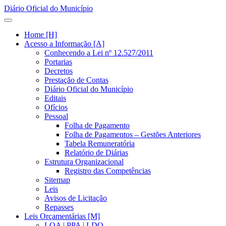
Diário Oficial do Município
Home [H]
Acesso a Informação [A]
Conhecendo a Lei nº 12.527/2011
Portarias
Decretos
Prestação de Contas
Diário Oficial do Município
Editais
Ofícios
Pessoal
Folha de Pagamento
Folha de Pagamentos – Gestões Anteriores
Tabela Remuneratória
Relatório de Diárias
Estrutura Organizacional
Registro das Competências
Sitemap
Leis
Avisos de Licitação
Repasses
Leis Orçamentárias [M]
LOA | PPA | LDO