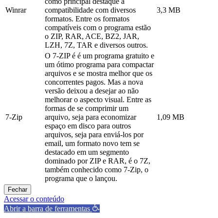
como principal destaque a
Winrar
compatibilidade com diversos
3,3 MB
formatos. Entre os formatos
compatíveis com o programa estão
o ZIP, RAR, ACE, BZ2, JAR,
LZH, 7Z, TAR e diversos outros.
O 7-ZIP é é um programa gratuito e
um ótimo programa para compactar
arquivos e se mostra melhor que os
concorrentes pagos. Mas a nova
versão deixou a desejar ao não
melhorar o aspecto visual. Entre as
formas de se comprimir um
7-Zip
arquivo, seja para economizar
1,09 MB
espaço em disco para outros
arquivos, seja para enviá-los por
email, um formato novo tem se
destacado em um segmento
dominado por ZIP e RAR, é o 7Z,
também conhecido como 7-Zip, o
programa que o lançou.
Fechar
Acessar o conteúdo
Abrir a barra de ferramentas