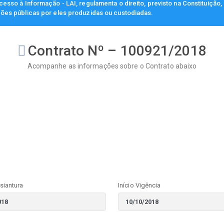
esso à Informação - LAI, regulamenta o direito, previsto na Constituição
ções públicas por eles produzidas ou custodiadas.
Contrato Nº – 100921/2018
Acompanhe as informações sobre o Contrato abaixo
siantura
Início Vigência