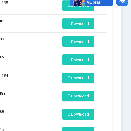
º 195
Download
189
Download
189
Download
ção
Download
º 194
Download
188
Download
188
Download
ção