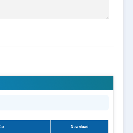
ão
Download