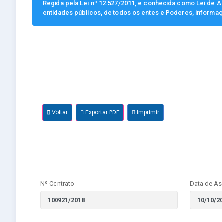
Regida pela Lei nº 12.527/2011, e conhecida como Lei de Ac
entidades públicos, de todos os entes e Poderes, informa
Voltar
Exportar PDF
Imprimir
Nº Contrato
Data de As