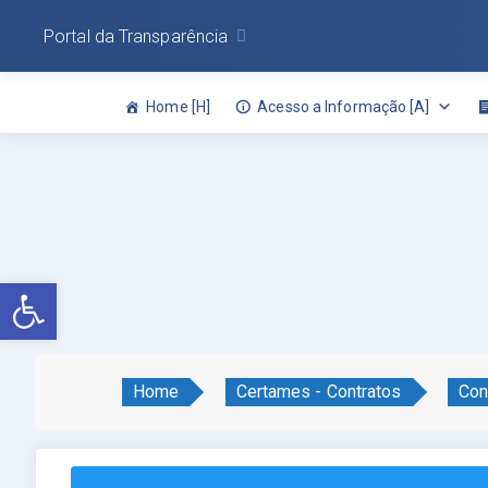
Portal da Transparência
Home [H]
Acesso a Informação [A]
Abrir a barra de ferramentas
Home
Certames - Contratos
Con