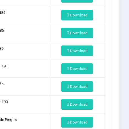
185
Download
185
Download
ção
Download
º 191
Download
ção
Download
º 190
Download
 de Preços
Download