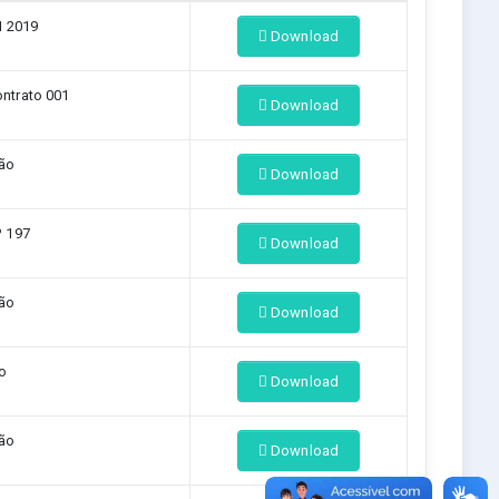
1 2019
Download
ntrato 001
Download
ção
Download
º 197
Download
ção
Download
to
Download
ção
Download