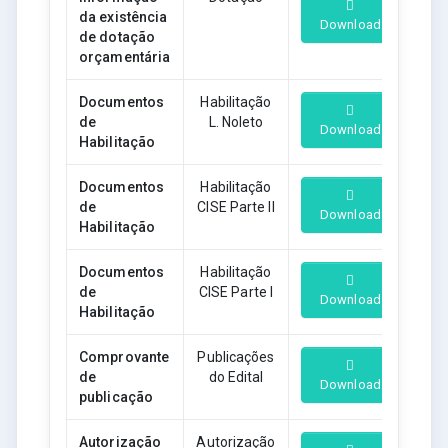
da existência
Download
de dotação
orçamentária
Documentos
Habilitação
de
L. Noleto
Download
Habilitação
Documentos
Habilitação
de
CISE Parte II
Download
Habilitação
Documentos
Habilitação
de
CISE Parte I
Download
Habilitação
Comprovante
Publicações
de
do Edital
Download
publicação
Autorização
Autorização