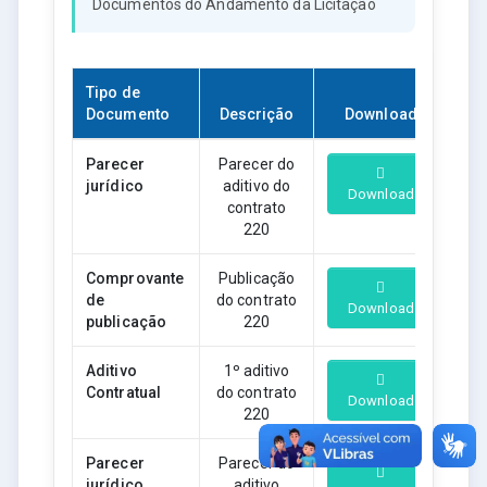
Documentos do Andamento da Licitação
Tipo de
Documento
Descrição
Download
Parecer
Parecer do
jurídico
aditivo do
Download
contrato
220
Comprovante
Publicação
de
do contrato
Download
publicação
220
Aditivo
1º aditivo
Contratual
do contrato
Download
220
Parecer
Parecer do
jurídico
aditivo