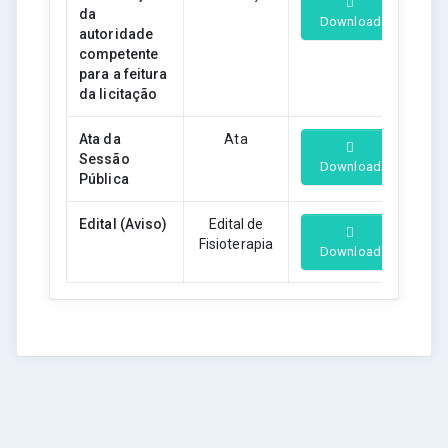
da
Download
autoridade
competente
para a feitura
da licitação
Ata da
Ata
Sessão
Download
Pública
Edital (Aviso)
Edital de
Fisioterapia
Download