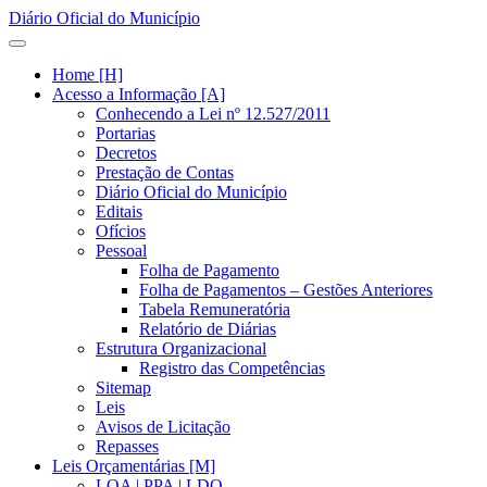
Diário Oficial do Município
Home [H]
Acesso a Informação [A]
Conhecendo a Lei nº 12.527/2011
Portarias
Decretos
Prestação de Contas
Diário Oficial do Município
Editais
Ofícios
Pessoal
Folha de Pagamento
Folha de Pagamentos – Gestões Anteriores
Tabela Remuneratória
Relatório de Diárias
Estrutura Organizacional
Registro das Competências
Sitemap
Leis
Avisos de Licitação
Repasses
Leis Orçamentárias [M]
LOA | PPA | LDO