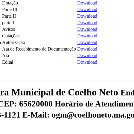
Dotação
Download
Parte III
Download
Parte II
Download
parte I
Download
Avisos
Download
Cotações
Download
o
Autorização
Download
Ata de Recebimento de Documentação
Download
Ata
Download
Edital
Download
tura Municipal de Coelho Neto
End
CEP: 65620000
Horário de Atendiment
73-1121
E-Mail: ogm@coelhoneto.ma.go