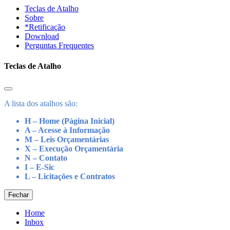
Teclas de Atalho
Sobre
*Retificação
Download
Perguntas Frequentes
Teclas de Atalho
A lista dos atalhos são:
H – Home (Página Inicial)
A – Acesse à Informação
M – Leis Orçamentárias
X – Execução Orçamentária
N – Contato
I – E-Sic
L – Licitações e Contratos
Fechar
Home
Inbox