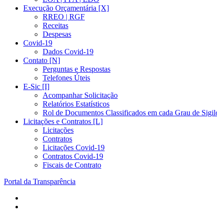
Execução Orçamentária [X]
RREO | RGF
Receitas
Despesas
Covid-19
Dados Covid-19
Contato [N]
Perguntas e Respostas
Telefones Úteis
E-Sic [I]
Acompanhar Solicitação
Relatórios Estatísticos
Rol de Documentos Classificados em cada Grau de Sigil
Licitações e Contratos [L]
Licitações
Contratos
Licitações Covid-19
Contratos Covid-19
Fiscais de Contrato
Portal da Transparência