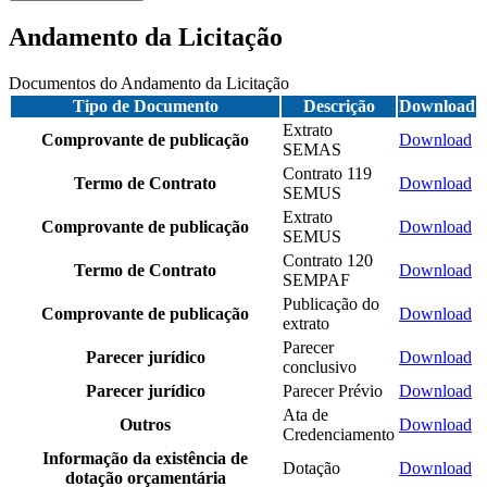
Andamento da Licitação
Documentos do Andamento da Licitação
Tipo de Documento
Descrição
Download
Extrato
Comprovante de publicação
Download
SEMAS
Contrato 119
Termo de Contrato
Download
SEMUS
Extrato
Comprovante de publicação
Download
SEMUS
Contrato 120
Termo de Contrato
Download
SEMPAF
Publicação do
Comprovante de publicação
Download
extrato
Parecer
Parecer jurídico
Download
conclusivo
Parecer jurídico
Parecer Prévio
Download
Ata de
Outros
Download
Credenciamento
Informação da existência de
Dotação
Download
dotação orçamentária