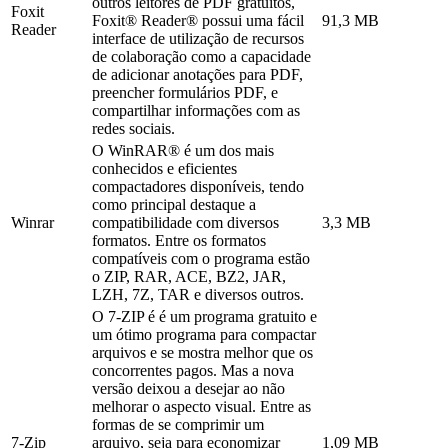
outros leitores de PDF gratuitos,
Foxit
Foxit® Reader® possui uma fácil
91,3 MB
Reader
interface de utilização de recursos
de colaboração como a capacidade
de adicionar anotações para PDF,
preencher formulários PDF, e
compartilhar informações com as
redes sociais.
O WinRAR® é um dos mais
conhecidos e eficientes
compactadores disponíveis, tendo
como principal destaque a
Winrar
compatibilidade com diversos
3,3 MB
formatos. Entre os formatos
compatíveis com o programa estão
o ZIP, RAR, ACE, BZ2, JAR,
LZH, 7Z, TAR e diversos outros.
O 7-ZIP é é um programa gratuito e
um ótimo programa para compactar
arquivos e se mostra melhor que os
concorrentes pagos. Mas a nova
versão deixou a desejar ao não
melhorar o aspecto visual. Entre as
formas de se comprimir um
7-Zip
arquivo, seja para economizar
1,09 MB