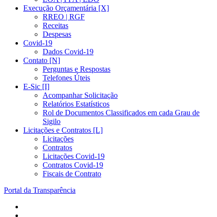
Execução Orçamentária [X]
RREO | RGF
Receitas
Despesas
Covid-19
Dados Covid-19
Contato [N]
Perguntas e Respostas
Telefones Úteis
E-Sic [I]
Acompanhar Solicitação
Relatórios Estatísticos
Rol de Documentos Classificados em cada Grau de
Sigilo
Licitações e Contratos [L]
Licitações
Contratos
Licitações Covid-19
Contratos Covid-19
Fiscais de Contrato
Portal da Transparência