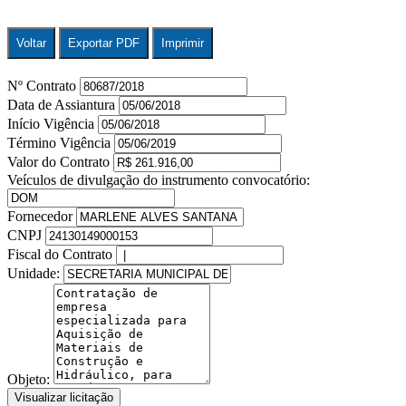
Voltar
Exportar PDF
Imprimir
Nº Contrato
Data de Assiantura
Início Vigência
Término Vigência
Valor do Contrato
Veículos de divulgação do instrumento convocatório:
Fornecedor
CNPJ
Fiscal do Contrato
Unidade:
Objeto:
Visualizar licitação