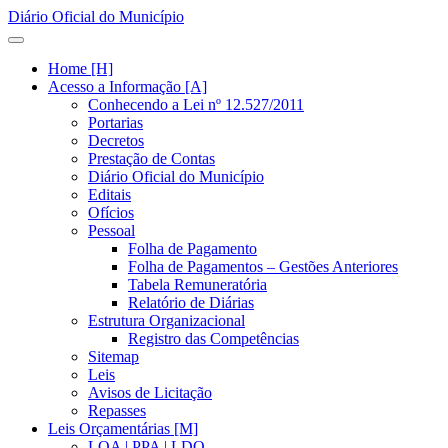
Diário Oficial do Município
Home [H]
Acesso a Informação [A]
Conhecendo a Lei nº 12.527/2011
Portarias
Decretos
Prestação de Contas
Diário Oficial do Município
Editais
Ofícios
Pessoal
Folha de Pagamento
Folha de Pagamentos – Gestões Anteriores
Tabela Remuneratória
Relatório de Diárias
Estrutura Organizacional
Registro das Competências
Sitemap
Leis
Avisos de Licitação
Repasses
Leis Orçamentárias [M]
LOA | PPA | LDO