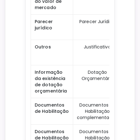
do valor de
mercado
Parecer
Parecer Jurídico
jurídico
Dow
Outros
Justificativa
Dow
Informação
Dotação
da existência
Orçamentária
Dow
de dotação
orçamentária
Documentos
Documentos de
de Habilitação
Habilitação
Dow
complementação
Documentos
Documentos de
de Habilitação
Habilitação