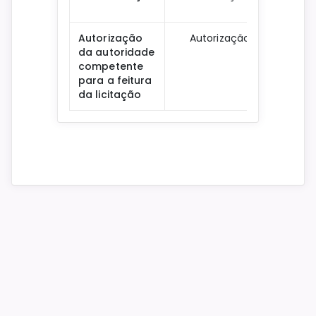
Dow
Autorização
Autorização
da autoridade
Dow
competente
para a feitura
da licitação