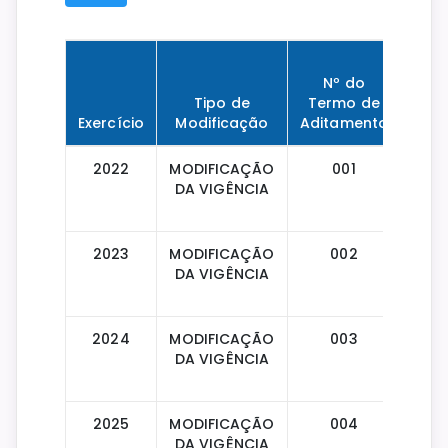
Nº do
Tipo de
Termo de
Da
Exercício
Modificação
Aditamento
Assi
2022
MODIFICAÇÃO
001
14/0
DA VIGÊNCIA
2023
MODIFICAÇÃO
002
15/0
DA VIGÊNCIA
2024
MODIFICAÇÃO
003
13/0
DA VIGÊNCIA
2025
MODIFICAÇÃO
004
12/0
DA VIGÊNCIA