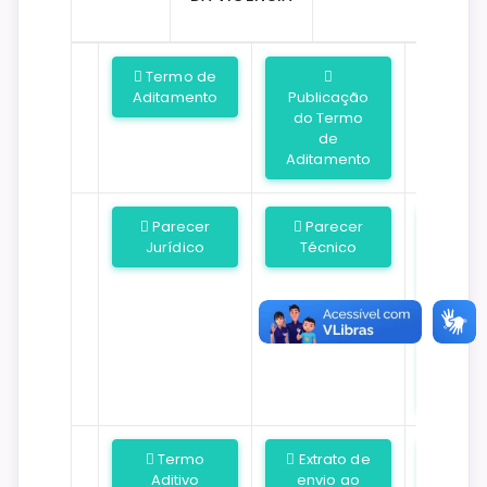
Termo de
Aditamento
Publicação
do Termo
de
Aditamento
Parecer
Parecer
2º
Jurídico
Técnico
Ter
de
Aditi
de
Vigên
Cent
Milca
assin
Termo
Extrato de
Aditivo
envio ao
Parec