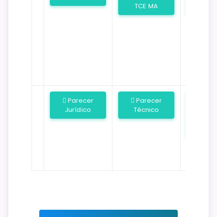
TCE MA
Juríd
Parecer
Parecer
Ter
Jurídico
Técnico
4º Adit
Cent
Milc