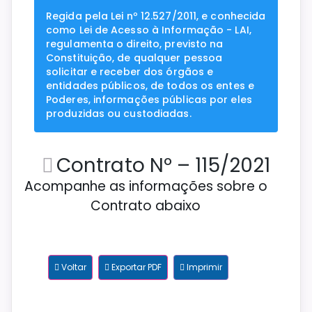
Regida pela Lei nº 12.527/2011, e conhecida
como Lei de Acesso à Informação - LAI,
regulamenta o direito, previsto na
Constituição, de qualquer pessoa
solicitar e receber dos órgãos e
entidades públicos, de todos os entes e
Poderes, informações públicas por eles
produzidas ou custodiadas.
Contrato Nº – 115/2021
Acompanhe as informações sobre o
Contrato abaixo
Voltar
Exportar PDF
Imprimir