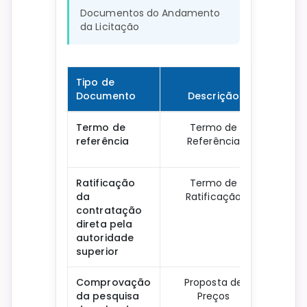
Documentos do Andamento
da Licitação
Tipo de
Documento
Descrição
Dow
Termo de
Termo de
referência
Referência
Dow
Ratificação
Termo de
da
Ratificação
Dow
contratação
direta pela
autoridade
superior
Comprovação
Proposta de
da pesquisa
Preços
Dow