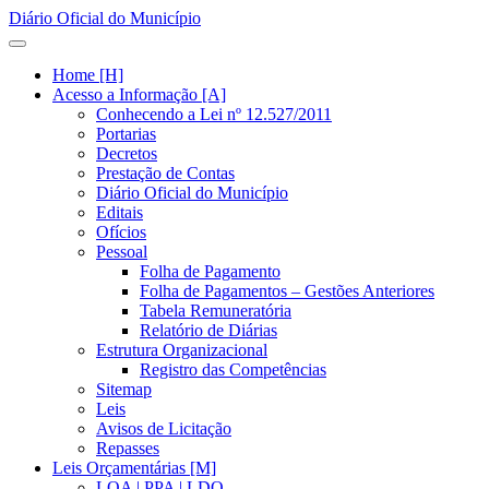
Diário Oficial do Município
Home [H]
Acesso a Informação [A]
Conhecendo a Lei nº 12.527/2011
Portarias
Decretos
Prestação de Contas
Diário Oficial do Município
Editais
Ofícios
Pessoal
Folha de Pagamento
Folha de Pagamentos – Gestões Anteriores
Tabela Remuneratória
Relatório de Diárias
Estrutura Organizacional
Registro das Competências
Sitemap
Leis
Avisos de Licitação
Repasses
Leis Orçamentárias [M]
LOA | PPA | LDO