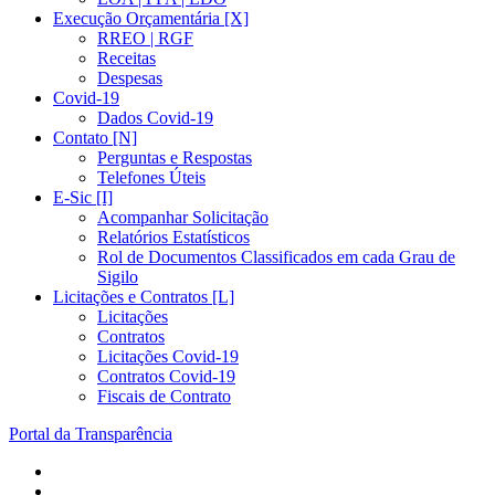
Execução Orçamentária [X]
RREO | RGF
Receitas
Despesas
Covid-19
Dados Covid-19
Contato [N]
Perguntas e Respostas
Telefones Úteis
E-Sic [I]
Acompanhar Solicitação
Relatórios Estatísticos
Rol de Documentos Classificados em cada Grau de
Sigilo
Licitações e Contratos [L]
Licitações
Contratos
Licitações Covid-19
Contratos Covid-19
Fiscais de Contrato
Portal da Transparência