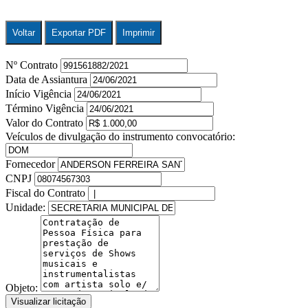
Voltar
Exportar PDF
Imprimir
Nº Contrato
Data de Assiantura
Início Vigência
Término Vigência
Valor do Contrato
Veículos de divulgação do instrumento convocatório:
Fornecedor
CNPJ
Fiscal do Contrato
Unidade:
Objeto:
Visualizar licitação