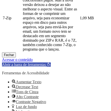
concorrentes pagos. Mas a nova
versão deixou a desejar ao não
melhorar o aspecto visual. Entre as
formas de se comprimir um
7-Zip
arquivo, seja para economizar
1,09 MB
espaço em disco para outros
arquivos, seja para enviá-los por
email, um formato novo tem se
destacado em um segmento
dominado por ZIP e RAR, é o 7Z,
também conhecido como 7-Zip, o
programa que o lançou.
Fechar
Acessar o conteúdo
Abrir a barra de ferramentas
Ferramentas de Acessibilidade
Aumentar Texto
Decrease Text
Tons de Cinza
Alto Contraste
Contraste Negativo
Luz de fundo