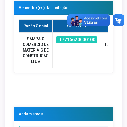
Vencedor(es) da Licitação
Razão Social
CPF/CNPJ
Valor
SAMPAIO
R$ -
17715620000100
COMERCIO DE
122947.00
MATERIAIS DE
CONSTRUCAO
LTDA
Andamentos