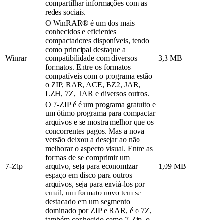
compartilhar informações com as
redes sociais.
O WinRAR® é um dos mais
conhecidos e eficientes
compactadores disponíveis, tendo
como principal destaque a
Winrar
compatibilidade com diversos
3,3 MB
formatos. Entre os formatos
compatíveis com o programa estão
o ZIP, RAR, ACE, BZ2, JAR,
LZH, 7Z, TAR e diversos outros.
O 7-ZIP é é um programa gratuito e
um ótimo programa para compactar
arquivos e se mostra melhor que os
concorrentes pagos. Mas a nova
versão deixou a desejar ao não
melhorar o aspecto visual. Entre as
formas de se comprimir um
7-Zip
arquivo, seja para economizar
1,09 MB
espaço em disco para outros
arquivos, seja para enviá-los por
email, um formato novo tem se
destacado em um segmento
dominado por ZIP e RAR, é o 7Z,
também conhecido como 7-Zip, o