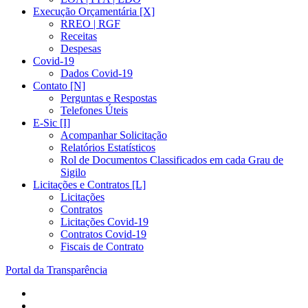
Execução Orçamentária [X]
RREO | RGF
Receitas
Despesas
Covid-19
Dados Covid-19
Contato [N]
Perguntas e Respostas
Telefones Úteis
E-Sic [I]
Acompanhar Solicitação
Relatórios Estatísticos
Rol de Documentos Classificados em cada Grau de
Sigilo
Licitações e Contratos [L]
Licitações
Contratos
Licitações Covid-19
Contratos Covid-19
Fiscais de Contrato
Portal da Transparência