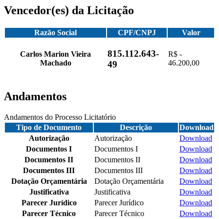
Vencedor(es) da Licitação
Razão Social
CPF/CNPJ
Valor
815.112.643-
Carlos Marion Vieira
R$ -
Machado
46.200,00
49
Andamentos
Andamentos do Processo Licitatório
Tipo de Documento
Descrição
Download
Autorização
Autorização
Download
Documentos I
Documentos I
Download
Documentos II
Documentos II
Download
Documentos III
Documentos III
Download
Dotação Orçamentária
Dotação Orçamentária
Download
Justificativa
Justificativa
Download
Parecer Jurídico
Parecer Jurídico
Download
Parecer Técnico
Parecer Técnico
Download