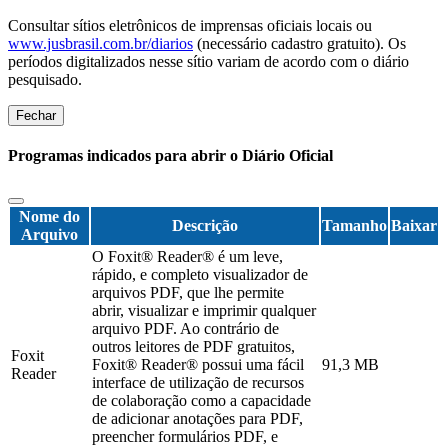
Consultar sítios eletrônicos de imprensas oficiais locais ou
www.jusbrasil.com.br/diarios
(necessário cadastro gratuito). Os
períodos digitalizados nesse sítio variam de acordo com o diário
pesquisado.
Fechar
Programas indicados para abrir o Diário Oficial
Nome do
Descrição
Tamanho
Baixar
Arquivo
O Foxit® Reader® é um leve,
rápido, e completo visualizador de
arquivos PDF, que lhe permite
abrir, visualizar e imprimir qualquer
arquivo PDF. Ao contrário de
outros leitores de PDF gratuitos,
Foxit
Foxit® Reader® possui uma fácil
91,3 MB
Reader
interface de utilização de recursos
de colaboração como a capacidade
de adicionar anotações para PDF,
preencher formulários PDF, e