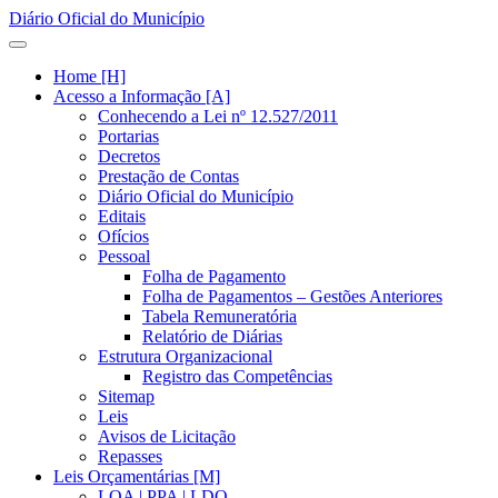
Diário Oficial do Município
Home [H]
Acesso a Informação [A]
Conhecendo a Lei nº 12.527/2011
Portarias
Decretos
Prestação de Contas
Diário Oficial do Município
Editais
Ofícios
Pessoal
Folha de Pagamento
Folha de Pagamentos – Gestões Anteriores
Tabela Remuneratória
Relatório de Diárias
Estrutura Organizacional
Registro das Competências
Sitemap
Leis
Avisos de Licitação
Repasses
Leis Orçamentárias [M]
LOA | PPA | LDO