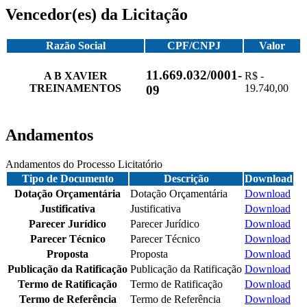
Vencedor(es) da Licitação
Razão Social
CPF/CNPJ
Valor
11.669.032/0001-
A B XAVIER
R$ -
TREINAMENTOS
19.740,00
09
Andamentos
Andamentos do Processo Licitatório
Tipo de Documento
Descrição
Download
Dotação Orçamentária
Dotação Orçamentária
Download
Justificativa
Justificativa
Download
Parecer Jurídico
Parecer Jurídico
Download
Parecer Técnico
Parecer Técnico
Download
Proposta
Proposta
Download
Publicação da Ratificação
Publicação da Ratificação
Download
Termo de Ratificação
Termo de Ratificação
Download
Termo de Referência
Termo de Referência
Download