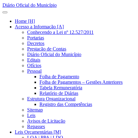
Diário Oficial do Município
Home [H]
Acesso a Informação [A]
Conhecendo a Lei nº 12.527/2011
Portarias
Decretos
Prestação de Contas
Diário Oficial do Município
Editais
Ofícios
Pessoal
Folha de Pagamento
Folha de Pagamentos – Gestões Anteriores
Tabela Remuneratória
Relatório de Diárias
Estrutura Organizacional
Registro das Competências
Sitemap
Leis
Avisos de Licitação
Repasses
Leis Orçamentárias [M]
LOA | PPA | LDO