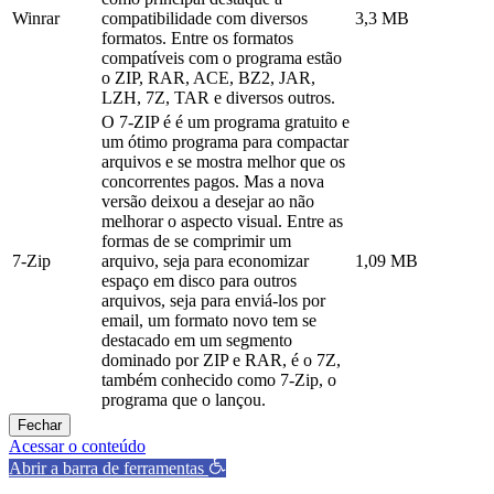
Winrar
compatibilidade com diversos
3,3 MB
formatos. Entre os formatos
compatíveis com o programa estão
o ZIP, RAR, ACE, BZ2, JAR,
LZH, 7Z, TAR e diversos outros.
O 7-ZIP é é um programa gratuito e
um ótimo programa para compactar
arquivos e se mostra melhor que os
concorrentes pagos. Mas a nova
versão deixou a desejar ao não
melhorar o aspecto visual. Entre as
formas de se comprimir um
7-Zip
arquivo, seja para economizar
1,09 MB
espaço em disco para outros
arquivos, seja para enviá-los por
email, um formato novo tem se
destacado em um segmento
dominado por ZIP e RAR, é o 7Z,
também conhecido como 7-Zip, o
programa que o lançou.
Fechar
Acessar o conteúdo
Abrir a barra de ferramentas