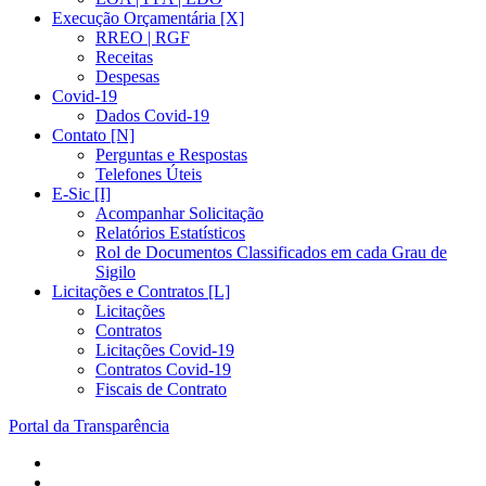
Execução Orçamentária [X]
RREO | RGF
Receitas
Despesas
Covid-19
Dados Covid-19
Contato [N]
Perguntas e Respostas
Telefones Úteis
E-Sic [I]
Acompanhar Solicitação
Relatórios Estatísticos
Rol de Documentos Classificados em cada Grau de
Sigilo
Licitações e Contratos [L]
Licitações
Contratos
Licitações Covid-19
Contratos Covid-19
Fiscais de Contrato
Portal da Transparência