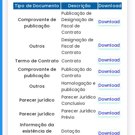
Tipo de Documento
Descrição
Download
Publicação de
Comprovante de
Designação de
Download
publicação
Fiscal de
Contrato
Designação de
Download
Outros
Fiscal de
Contrato
Download
Termo de Contrato
Contrato
Comprovante de
Publicação do
Download
publicação
Contrato
Homologação e
Download
Outros
publicação
Parecer Jurídico
Download
Parecer jurídico
Conclusivo
Parecer Jurídico
Download
Parecer jurídico
Prévio
Informação da
existência de
Dotação
Download