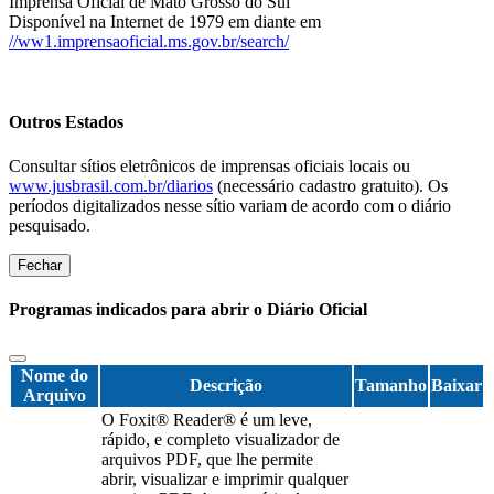
Imprensa Oficial de Mato Grosso do Sul
Disponível na Internet de 1979 em diante em
//ww1.imprensaoficial.ms.gov.br/search/
Outros Estados
Consultar sítios eletrônicos de imprensas oficiais locais ou
www.jusbrasil.com.br/diarios
(necessário cadastro gratuito). Os
períodos digitalizados nesse sítio variam de acordo com o diário
pesquisado.
Fechar
Programas indicados para abrir o Diário Oficial
Nome do
Descrição
Tamanho
Baixar
Arquivo
O Foxit® Reader® é um leve,
rápido, e completo visualizador de
arquivos PDF, que lhe permite
abrir, visualizar e imprimir qualquer