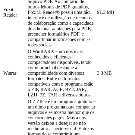
arquivo PDF. Ao contrário de
outros leitores de PDF gratuitos,
Foxit
Foxit® Reader® possui uma fácil
91,3 MB
Reader
interface de utilização de recursos
de colaboração como a capacidade
de adicionar anotações para PDF,
preencher formulários PDF, e
compartilhar informações com as
redes sociais.
O WinRAR® é um dos mais
conhecidos e eficientes
compactadores disponíveis, tendo
como principal destaque a
Winrar
compatibilidade com diversos
3,3 MB
formatos. Entre os formatos
compatíveis com o programa estão
o ZIP, RAR, ACE, BZ2, JAR,
LZH, 7Z, TAR e diversos outros.
O 7-ZIP é é um programa gratuito e
um ótimo programa para compactar
arquivos e se mostra melhor que os
concorrentes pagos. Mas a nova
versão deixou a desejar ao não
melhorar o aspecto visual. Entre as
formas de se comprimir um