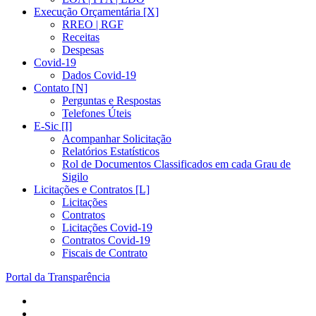
Execução Orçamentária [X]
RREO | RGF
Receitas
Despesas
Covid-19
Dados Covid-19
Contato [N]
Perguntas e Respostas
Telefones Úteis
E-Sic [I]
Acompanhar Solicitação
Relatórios Estatísticos
Rol de Documentos Classificados em cada Grau de
Sigilo
Licitações e Contratos [L]
Licitações
Contratos
Licitações Covid-19
Contratos Covid-19
Fiscais de Contrato
Portal da Transparência