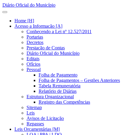
Diário Oficial do Município
Home [H]
Acesso a Informação [A]
Conhecendo a Lei nº 12.527/2011
Portarias
Decretos
Prestação de Contas
Diário Oficial do Município
Editais
Ofícios
Pessoal
Folha de Pagamento
Folha de Pagamentos – Gestões Anteriores
Tabela Remuneratória
Relatório de Diárias
Estrutura Organizacional
Registro das Competências
Sitemap
Leis
Avisos de Licitação
Repasses
Leis Orçamentárias [M]
LOA | PPA | LDO