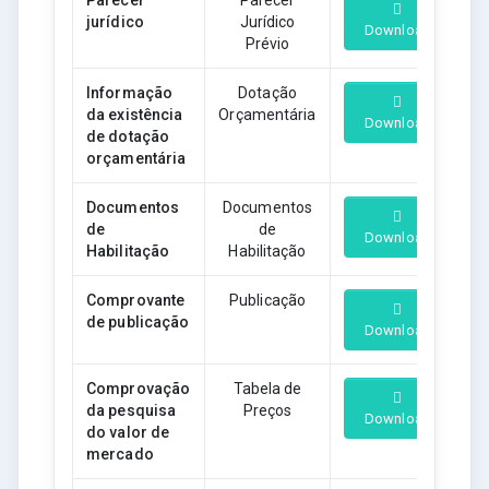
Parecer
Parecer
jurídico
Jurídico
Download
Prévio
Informação
Dotação
da existência
Orçamentária
Download
de dotação
orçamentária
Documentos
Documentos
de
de
Download
Habilitação
Habilitação
Comprovante
Publicação
de publicação
Download
Comprovação
Tabela de
da pesquisa
Preços
Download
do valor de
mercado