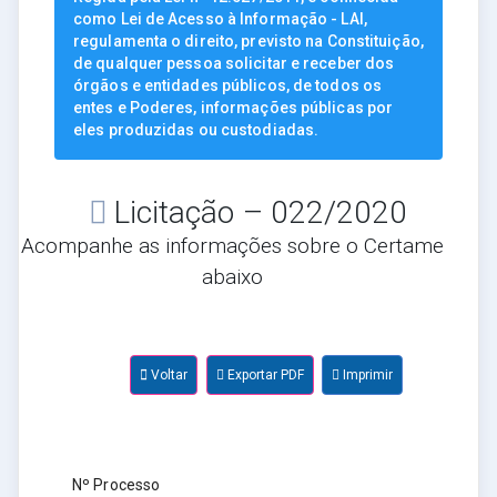
como Lei de Acesso à Informação - LAI,
regulamenta o direito, previsto na Constituição,
de qualquer pessoa solicitar e receber dos
órgãos e entidades públicos, de todos os
entes e Poderes, informações públicas por
eles produzidas ou custodiadas.
Licitação – 022/2020
Acompanhe as informações sobre o Certame
abaixo
Voltar
Exportar PDF
Imprimir
Nº Processo