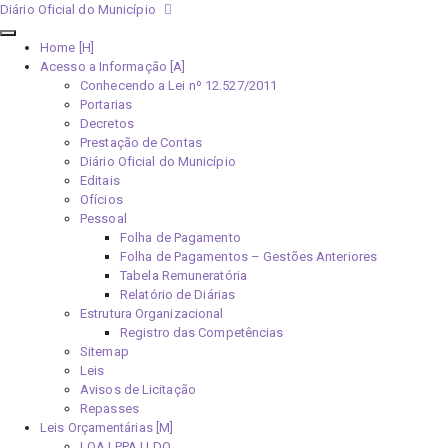
Diário Oficial do Município
Home [H]
Acesso a Informação [A]
Conhecendo a Lei nº 12.527/2011
Portarias
Decretos
Prestação de Contas
Diário Oficial do Município
Editais
Ofícios
Pessoal
Folha de Pagamento
Folha de Pagamentos – Gestões Anteriores
Tabela Remuneratória
Relatório de Diárias
Estrutura Organizacional
Registro das Competências
Sitemap
Leis
Avisos de Licitação
Repasses
Leis Orçamentárias [M]
LOA | PPA | LDO