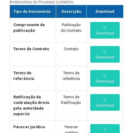
Andamentos do Processo Licitatório
Tipo de Documento
Descrição
Download
Comprovante de
Publicação
publicação
do Contrato
Download
Termo de Contrato
Contrato
Download
Termo de
Termo de
referência
referência
Download
Ratificação da
Termo de
contratação direta
Ratificação
Download
pela autoridade
superior
Parecer jurídico
Parecer
Jurídico