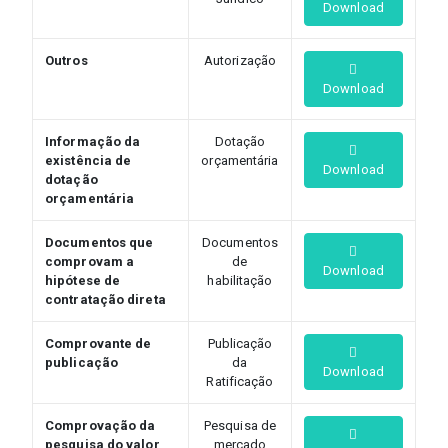
Download
Outros
Autorização
Download
Informação da
Dotação
existência de
orçamentária
Download
dotação
orçamentária
Documentos que
Documentos
comprovam a
de
Download
hipótese de
habilitação
contratação direta
Comprovante de
Publicação
publicação
da
Download
Ratificação
Comprovação da
Pesquisa de
pesquisa do valor
mercado