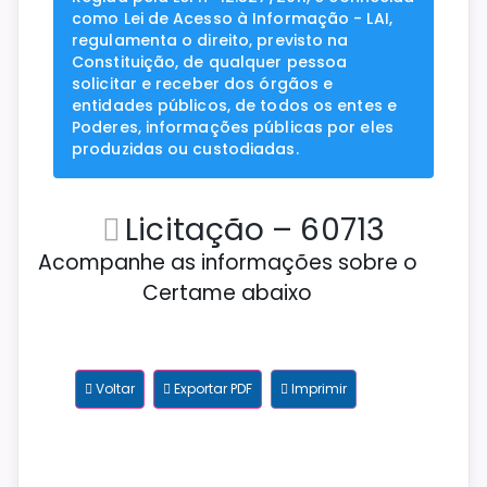
como Lei de Acesso à Informação - LAI,
regulamenta o direito, previsto na
Constituição, de qualquer pessoa
solicitar e receber dos órgãos e
entidades públicos, de todos os entes e
Poderes, informações públicas por eles
produzidas ou custodiadas.
Licitação – 60713
Acompanhe as informações sobre o
Certame abaixo
Voltar
Exportar PDF
Imprimir