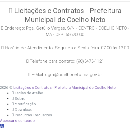
Licitações e Contratos - Prefeitura
Municipal de Coelho Neto
Endereço: Pça. Getúlio Vargas, S/N - CENTRO - COELHO NETO -
MA - CEP: 65620000
Horário de Atendimento: Segunda a Sexta-feira: 07:00 às 13:00
Telefone para contato: (98)3473-1121
E-Mail: ogm@coelhoneto.ma.gov.br
2026 ©
Licitações e Contratos - Prefeitura Municipal de Coelho Neto
Teclas de Atalho
Sobre
*Retificação
Download
Perguntas Frequentes
Acessar o conteúdo
Abrir a barra de ferramentas