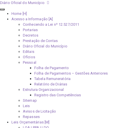
Diário Oficial do Município
Home [H]
Acesso a Informação [A]
Conhecendo a Lei nº 12.527/2011
Portarias
Decretos
Prestação de Contas
Diário Oficial do Município
Editais
Ofícios
Pessoal
Folha de Pagamento
Folha de Pagamentos – Gestões Anteriores
Tabela Remuneratória
Relatório de Diárias
Estrutura Organizacional
Registro das Competências
Sitemap
Leis
Avisos de Licitação
Repasses
Leis Orçamentárias [M]
LOA | PPA | LDO