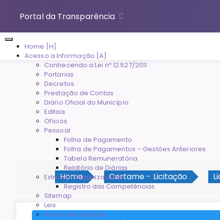
Portal da Transparência
Home [H]
Acesso a Informação [A]
Conhecendo a Lei nº 12.527/2011
Portarias
Decretos
Prestação de Contas
Diário Oficial do Município
Editais
Ofícios
Pessoal
Folha de Pagamento
Folha de Pagamentos – Gestões Anteriores
Tabela Remuneratória
Relatório de Diárias
Home
Certame - Licitação
L
Estrutura Organizacional
Registro das Competências
Sitemap
Leis
Avisos de Licitação