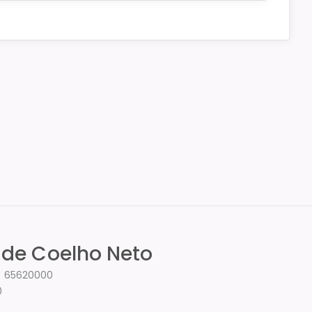
l de Coelho Neto
P: 65620000
0