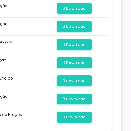
ação
Download
ação
Download
 42/2018
Download
ção
Download
urídico
Download
ação
Download
o de Preços
Download