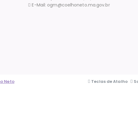
E-Mail: ogm@coelhoneto.ma.gov.br
ho Neto
Teclas de Atalho
S