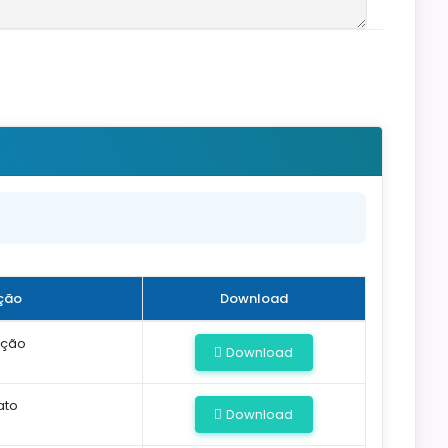
ção
Download
ação
Download
ato
Download