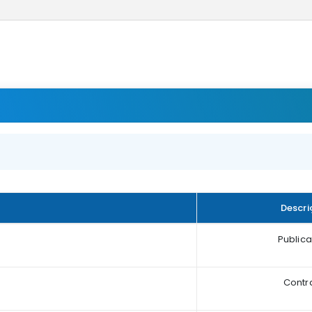
Descri
Public
Contr