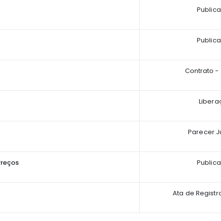
Public
Public
Contrato -
Libera
Parecer J
Preços
Public
Ata de Registr