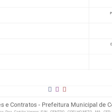
P
s e Contratos - Prefeitura Municipal de 
o: Pça. Getúlio Vargas, S/N - CENTRO - COELHO NETO - MA - CEP: