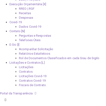
Execução Orçamentária [X]
RREO | RGF
Receitas
Despesas
Covid-19
Dados Covid-19
Contato [N]
Perguntas e Respostas
Telefones Úteis
E-Sic [I]
Acompanhar Solicitação
Relatórios Estatísticos
Rol de Documentos Classificados em cada Grau de Sigilo
Licitações e Contratos [L]
Licitações
Contratos
Licitações Covid-19
Contratos Covid-19
Fiscais de Contrato
Portal da Transparência