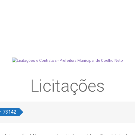
Licitações
 – 73142