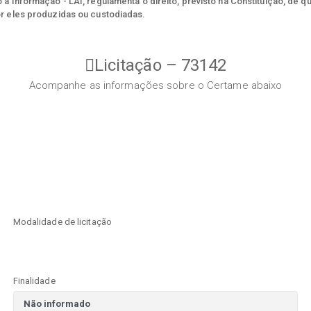
à Informação - LAI, regulamenta o direito, previsto na Constituição, de q
r eles produzidas ou custodiadas.
Licitação – 73142
Acompanhe as informações sobre o Certame abaixo
Modalidade de licitação
Finalidade