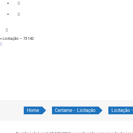
» Licitação – 73142
sábado, 8 de agosto de 2026
Home
Certame - Licitação
Licitação