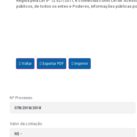
Regida pela Lei nº 12.527/2011, e conhecida como Lei de Acesso 
públicos, de todos os entes e Poderes, informações públicas po
Voltar
Exportar PDF
Imprimir
Nº Processo
Valor da Licitação