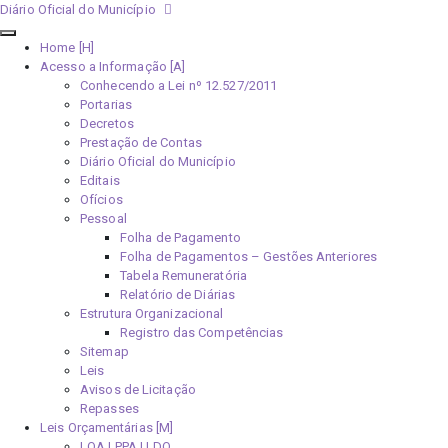
Diário Oficial do Município
Home [H]
Acesso a Informação [A]
Conhecendo a Lei nº 12.527/2011
Portarias
Decretos
Prestação de Contas
Diário Oficial do Município
Editais
Ofícios
Pessoal
Folha de Pagamento
Folha de Pagamentos – Gestões Anteriores
Tabela Remuneratória
Relatório de Diárias
Estrutura Organizacional
Registro das Competências
Sitemap
Leis
Avisos de Licitação
Repasses
Leis Orçamentárias [M]
LOA | PPA | LDO