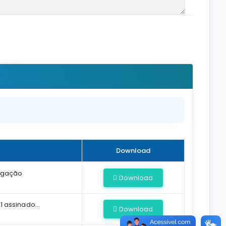
Download
ogação
Download
assinado...
Download