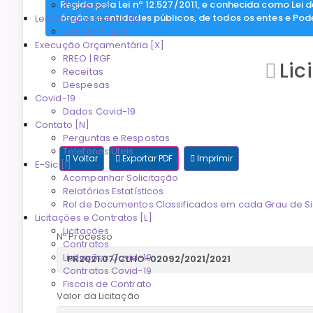
Regida pela Lei nº 12.527/2011, e conhecida como Lei 
Repasses
órgãos e entidades públicos, de todos os entes e Pod
Leis Orçamentárias [M]
LOA | PPA | LDO
Execução Orçamentária [X]
RREO | RGF
Lic
Receitas
Despesas
Covid-19
Dados Covid-19
Contato [N]
Perguntas e Respostas
Telefones Úteis
Voltar
Exportar PDF
Imprimir
E-Sic [I]
Acompanhar Solicitação
Relatórios Estatísticos
Rol de Documentos Classificados em cada Grau de Si
Licitações e Contratos [L]
Licitações
Nº Processo
Contratos
Licitações Covid-19
Contratos Covid-19
Fiscais de Contrato
Valor da Licitação