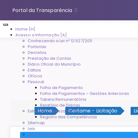
Portal da Transparência
Home [H]
Acesso a Informação [A]
Conhecendo a Lei nº 12.527/2011
Portarias
Decretos
Prestação de Contas
Diário Oficial do Município
Editais
Ofícios
Pessoal
Folha de Pagamento
Folha de Pagamentos – Gestões Anteriores
Tabela Remuneratória
Relatório de Diárias
Home
Certame - Licitação
L
Estrutura Organizacional
Registro das Competências
Sitemap
Leis
Avisos de Licitação