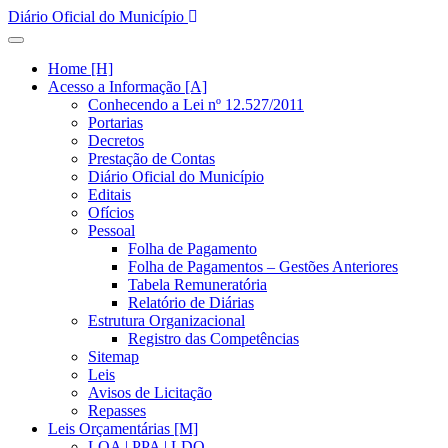
Diário Oficial do Município
Home [H]
Acesso a Informação [A]
Conhecendo a Lei nº 12.527/2011
Portarias
Decretos
Prestação de Contas
Diário Oficial do Município
Editais
Ofícios
Pessoal
Folha de Pagamento
Folha de Pagamentos – Gestões Anteriores
Tabela Remuneratória
Relatório de Diárias
Estrutura Organizacional
Registro das Competências
Sitemap
Leis
Avisos de Licitação
Repasses
Leis Orçamentárias [M]
LOA | PPA | LDO