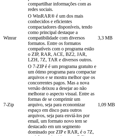
compartilhar informações com as
redes sociais.
O WinRAR® é um dos mais
conhecidos e eficientes
compactadores disponíveis, tendo
como principal destaque a
Winrar
compatibilidade com diversos
3,3 MB
formatos. Entre os formatos
compatíveis com o programa estão
o ZIP, RAR, ACE, BZ2, JAR,
LZH, 7Z, TAR e diversos outros.
O 7-ZIP é é um programa gratuito e
um ótimo programa para compactar
arquivos e se mostra melhor que os
concorrentes pagos. Mas a nova
versão deixou a desejar ao não
melhorar o aspecto visual. Entre as
formas de se comprimir um
7-Zip
arquivo, seja para economizar
1,09 MB
espaço em disco para outros
arquivos, seja para enviá-los por
email, um formato novo tem se
destacado em um segmento
dominado por ZIP e RAR, é o 7Z,