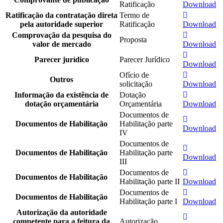
Ratificação
Download
Ratificação da contratação direta
Termo de
pela autoridade superior
Ratificação
Download
Comprovação da pesquisa do
Proposta
valor de mercado
Download
Parecer jurídico
Parecer Jurídico
Download
Ofício de
Outros
solicitação
Download
Informação da existência de
Dotação
dotação orçamentária
Orçamentária
Download
Documentos de
Documentos de Habilitação
Habilitação parte
Download
IV
Documentos de
Documentos de Habilitação
Habilitação parte
Download
III
Documentos de
Documentos de Habilitação
Habilitação parte II
Download
Documentos de
Documentos de Habilitação
Habilitação parte I
Download
Autorização da autoridade
competente para a feitura da
Autorização