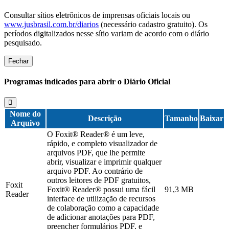
Consultar sítios eletrônicos de imprensas oficiais locais ou
www.jusbrasil.com.br/diarios
(necessário cadastro gratuito). Os
períodos digitalizados nesse sítio variam de acordo com o diário
pesquisado.
Fechar
Programas indicados para abrir o Diário Oficial
Nome do
Descrição
Tamanho
Baixar
Arquivo
O Foxit® Reader® é um leve,
rápido, e completo visualizador de
arquivos PDF, que lhe permite
abrir, visualizar e imprimir qualquer
arquivo PDF. Ao contrário de
outros leitores de PDF gratuitos,
Foxit
Foxit® Reader® possui uma fácil
91,3 MB
Reader
interface de utilização de recursos
de colaboração como a capacidade
de adicionar anotações para PDF,
preencher formulários PDF, e