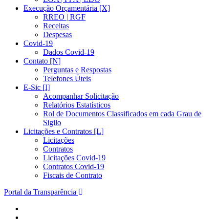
Execução Orçamentária [X]
RREO | RGF
Receitas
Despesas
Covid-19
Dados Covid-19
Contato [N]
Perguntas e Respostas
Telefones Úteis
E-Sic [I]
Acompanhar Solicitação
Relatórios Estatísticos
Rol de Documentos Classificados em cada Grau de
Sigilo
Licitações e Contratos [L]
Licitações
Contratos
Licitações Covid-19
Contratos Covid-19
Fiscais de Contrato
Portal da Transparência