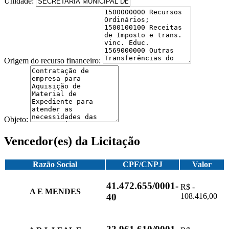
Unidade:
Origem do recurso financeiro:
Objeto:
Vencedor(es) da Licitação
Razão Social
CPF/CNPJ
Valor
41.472.655/0001-
R$ -
A E MENDES
108.416,00
40