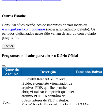
Outros Estados
Consultar sítios eletrônicos de imprensas oficiais locais ou
www.jusbrasil.com.br/diarios
(necessário cadastro gratuito). Os
períodos digitalizados nesse sítio variam de acordo com o diário
pesquisado.
Fechar
Programas indicados para abrir o Diário Oficial
Nome do
Descrição
Tamanho
Baixar
Arquivo
O Foxit® Reader® é um leve,
rápido, e completo visualizador de
arquivos PDF, que lhe permite
abrir, visualizar e imprimir qualquer
arquivo PDF. Ao contrário de
outros leitores de PDF gratuitos,
Foxit
Foxit® Reader® possui uma fácil
91,3 MB