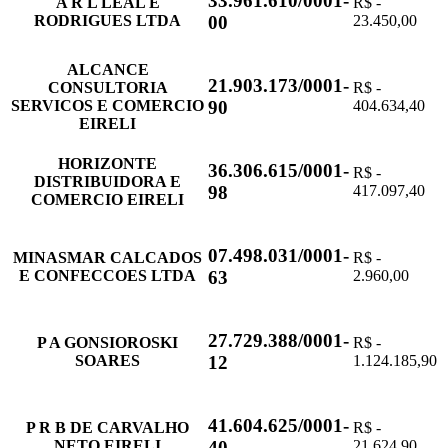
33.961.610/0001-
A R L LEAL E
R$ -
RODRIGUES LTDA
23.450,00
00
ALCANCE
21.903.173/0001-
CONSULTORIA
R$ -
SERVICOS E COMERCIO
404.634,40
90
EIRELI
HORIZONTE
36.306.615/0001-
R$ -
DISTRIBUIDORA E
417.097,40
98
COMERCIO EIRELI
07.498.031/0001-
MINASMAR CALCADOS
R$ -
E CONFECCOES LTDA
2.960,00
63
27.729.388/0001-
P A GONSIOROSKI
R$ -
SOARES
1.124.185,90
12
41.604.625/0001-
P R B DE CARVALHO
R$ -
NETO EIRELI
21.624,90
40