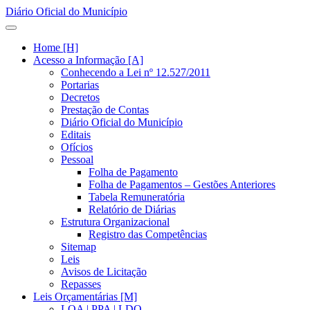
Diário Oficial do Município
Home [H]
Acesso a Informação [A]
Conhecendo a Lei nº 12.527/2011
Portarias
Decretos
Prestação de Contas
Diário Oficial do Município
Editais
Ofícios
Pessoal
Folha de Pagamento
Folha de Pagamentos – Gestões Anteriores
Tabela Remuneratória
Relatório de Diárias
Estrutura Organizacional
Registro das Competências
Sitemap
Leis
Avisos de Licitação
Repasses
Leis Orçamentárias [M]
LOA | PPA | LDO