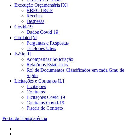
Execução Orçamentária [X]
RREO | RGF
Receitas
Despesas
Covid-19
Dados Covid-19
Contato [N]
Perguntas e Respostas
Telefones Úteis
E-Sic [I]
Acompanhar Solicitação
Relatórios Estatísticos
Rol de Documentos Classificados em cada Grau de
Sigilo
Licitações e Contratos [L]
Licitações
Contratos
Licitações Covid-19
Contratos Covid-19
Fiscais de Contrato
Portal da Transparência