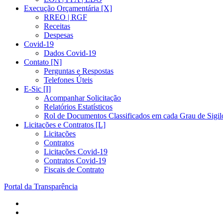
Execução Orçamentária [X]
RREO | RGF
Receitas
Despesas
Covid-19
Dados Covid-19
Contato [N]
Perguntas e Respostas
Telefones Úteis
E-Sic [I]
Acompanhar Solicitação
Relatórios Estatísticos
Rol de Documentos Classificados em cada Grau de Sigil
Licitações e Contratos [L]
Licitações
Contratos
Licitações Covid-19
Contratos Covid-19
Fiscais de Contrato
Portal da Transparência