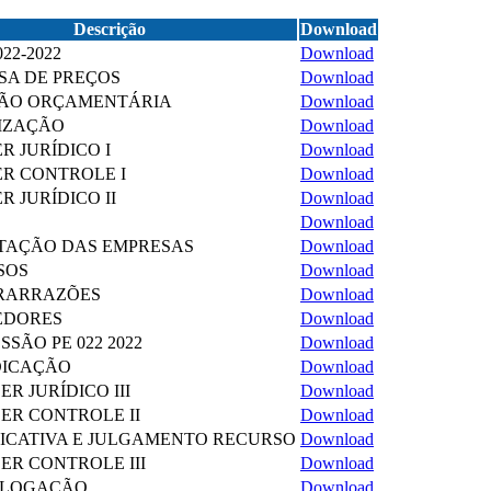
Descrição
Download
022-2022
Download
ISA DE PREÇOS
Download
ÇÃO ORÇAMENTÁRIA
Download
IZAÇÃO
Download
R JURÍDICO I
Download
ER CONTROLE I
Download
R JURÍDICO II
Download
Download
ITAÇÃO DAS EMPRESAS
Download
SOS
Download
TRARRAZÕES
Download
EDORES
Download
ESSÃO PE 022 2022
Download
DICAÇÃO
Download
ER JURÍDICO III
Download
CER CONTROLE II
Download
IFICATIVA E JULGAMENTO RECURSO
Download
ER CONTROLE III
Download
OLOGAÇÃO
Download