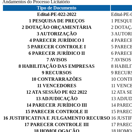
Andamentos do Processo Licitatório
Tipo de Documento
Edital-PE-022-2022
Edital-PE-
1 PESQUISA DE PREÇOS
1 PESQU
2 DOTAÇÃO ORÇAMENTÁRIA
2 DOTA
3 AUTORIZAÇÃO
3 AUTOR
4 PARECER JURÍDICO I
4 PARECE
5 PARECER CONTROLE I
5 PAREC
6 PARECER JURÍDICO II
6 PARECE
7 AVISOS
7 AVISOS
8 HABILITAÇÃO DAS EMPRESAS
8 HABIL
9 RECURSOS
9 RECUR
10 CONTRARRAZÕES
10 CON
11 VENCEDORES
11 VENC
12 ATA SESSÃO PE 022 2022
12 ATA S
13 ADJUDICAÇÃO
13 ADJU
14 PARECER JURÍDICO III
14 PAREC
15 PARECER CONTROLE II
15 PARE
16 JUSTIFICATIVA E JULGAMENTO RECURSO
16 JUST
17 PARECER CONTROLE III
17 PAREC
18 HOMOLOGAÇÃO
18 HOM