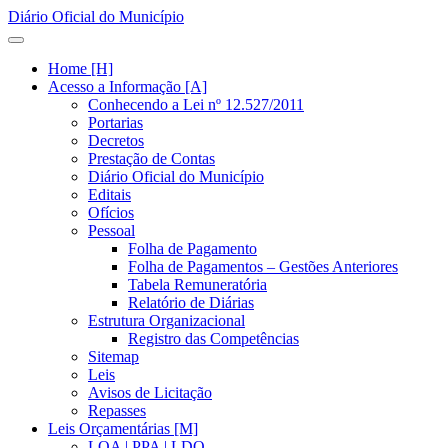
Diário Oficial do Município
Home [H]
Acesso a Informação [A]
Conhecendo a Lei nº 12.527/2011
Portarias
Decretos
Prestação de Contas
Diário Oficial do Município
Editais
Ofícios
Pessoal
Folha de Pagamento
Folha de Pagamentos – Gestões Anteriores
Tabela Remuneratória
Relatório de Diárias
Estrutura Organizacional
Registro das Competências
Sitemap
Leis
Avisos de Licitação
Repasses
Leis Orçamentárias [M]
LOA | PPA | LDO