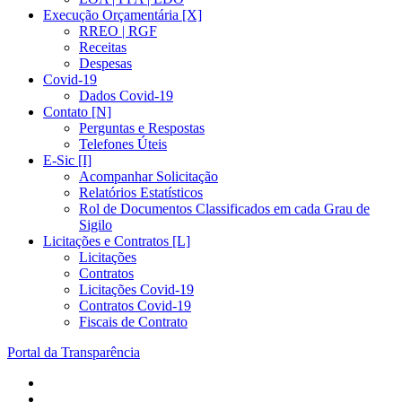
Execução Orçamentária [X]
RREO | RGF
Receitas
Despesas
Covid-19
Dados Covid-19
Contato [N]
Perguntas e Respostas
Telefones Úteis
E-Sic [I]
Acompanhar Solicitação
Relatórios Estatísticos
Rol de Documentos Classificados em cada Grau de
Sigilo
Licitações e Contratos [L]
Licitações
Contratos
Licitações Covid-19
Contratos Covid-19
Fiscais de Contrato
Portal da Transparência