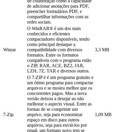
de colaboração como a capacidade
de adicionar anotações para PDF,
preencher formulários PDF, e
compartilhar informações com as
redes sociais.
O WinRAR® é um dos mais
conhecidos e eficientes
compactadores disponíveis, tendo
como principal destaque a
Winrar
compatibilidade com diversos
3,3 MB
formatos. Entre os formatos
compatíveis com o programa estão
o ZIP, RAR, ACE, BZ2, JAR,
LZH, 7Z, TAR e diversos outros.
O 7-ZIP é é um programa gratuito e
um ótimo programa para compactar
arquivos e se mostra melhor que os
concorrentes pagos. Mas a nova
versão deixou a desejar ao não
melhorar o aspecto visual. Entre as
formas de se comprimir um
7-Zip
arquivo, seja para economizar
1,09 MB
espaço em disco para outros
arquivos, seja para enviá-los por
email, um formato novo tem se