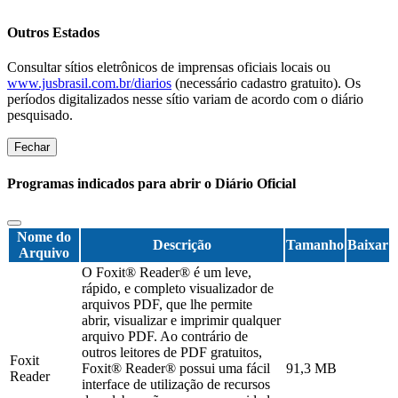
Outros Estados
Consultar sítios eletrônicos de imprensas oficiais locais ou
www.jusbrasil.com.br/diarios
(necessário cadastro gratuito). Os
períodos digitalizados nesse sítio variam de acordo com o diário
pesquisado.
Fechar
Programas indicados para abrir o Diário Oficial
Nome do
Descrição
Tamanho
Baixar
Arquivo
O Foxit® Reader® é um leve,
rápido, e completo visualizador de
arquivos PDF, que lhe permite
abrir, visualizar e imprimir qualquer
arquivo PDF. Ao contrário de
outros leitores de PDF gratuitos,
Foxit
Foxit® Reader® possui uma fácil
91,3 MB
Reader
interface de utilização de recursos