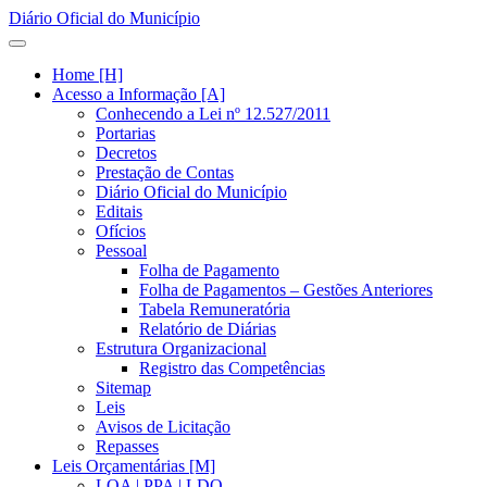
Diário Oficial do Município
Home [H]
Acesso a Informação [A]
Conhecendo a Lei nº 12.527/2011
Portarias
Decretos
Prestação de Contas
Diário Oficial do Município
Editais
Ofícios
Pessoal
Folha de Pagamento
Folha de Pagamentos – Gestões Anteriores
Tabela Remuneratória
Relatório de Diárias
Estrutura Organizacional
Registro das Competências
Sitemap
Leis
Avisos de Licitação
Repasses
Leis Orçamentárias [M]
LOA | PPA | LDO