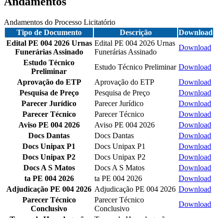
Andamentos
Andamentos do Processo Licitatório
Tipo de Documento
Descrição
Download
Edital PE 004 2026 Urnas
Edital PE 004 2026 Urnas
Download
Funerárias Assinado
Funerárias Assinado
Estudo Técnico
Estudo Técnico Preliminar
Download
Preliminar
Aprovação do ETP
Aprovação do ETP
Download
Pesquisa de Preço
Pesquisa de Preço
Download
Parecer Jurídico
Parecer Jurídico
Download
Parecer Técnico
Parecer Técnico
Download
Aviso PE 004 2026
Aviso PE 004 2026
Download
Docs Dantas
Docs Dantas
Download
Docs Unipax P1
Docs Unipax P1
Download
Docs Unipax P2
Docs Unipax P2
Download
Docs A S Matos
Docs A S Matos
Download
ta PE 004 2026
ta PE 004 2026
Download
Adjudicação PE 004 2026
Adjudicação PE 004 2026
Download
Parecer Técnico
Parecer Técnico
Download
Conclusivo
Conclusivo