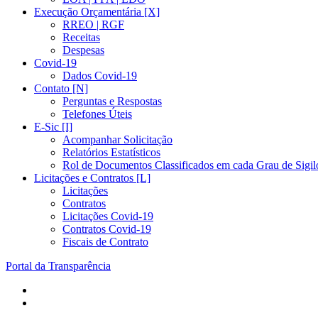
Execução Orçamentária [X]
RREO | RGF
Receitas
Despesas
Covid-19
Dados Covid-19
Contato [N]
Perguntas e Respostas
Telefones Úteis
E-Sic [I]
Acompanhar Solicitação
Relatórios Estatísticos
Rol de Documentos Classificados em cada Grau de Sigil
Licitações e Contratos [L]
Licitações
Contratos
Licitações Covid-19
Contratos Covid-19
Fiscais de Contrato
Portal da Transparência