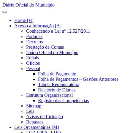
Diário Oficial do Município
Home [H]
Acesso a Informação [A]
Conhecendo a Lei nº 12.527/2011
Portarias
Decretos
Prestação de Contas
Diário Oficial do Município
Editais
Ofícios
Pessoal
Folha de Pagamento
Folha de Pagamentos – Gestões Anteriores
Tabela Remuneratória
Relatório de Diárias
Estrutura Organizacional
Registro das Competências
Sitemap
Leis
Avisos de Licitação
Repasses
Leis Orçamentárias [M]
LOA | PPA | LDO