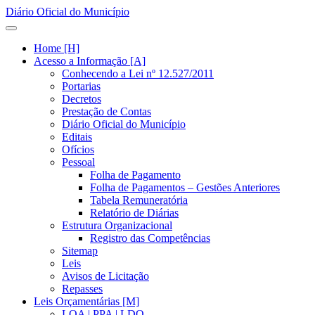
Diário Oficial do Município
Home [H]
Acesso a Informação [A]
Conhecendo a Lei nº 12.527/2011
Portarias
Decretos
Prestação de Contas
Diário Oficial do Município
Editais
Ofícios
Pessoal
Folha de Pagamento
Folha de Pagamentos – Gestões Anteriores
Tabela Remuneratória
Relatório de Diárias
Estrutura Organizacional
Registro das Competências
Sitemap
Leis
Avisos de Licitação
Repasses
Leis Orçamentárias [M]
LOA | PPA | LDO