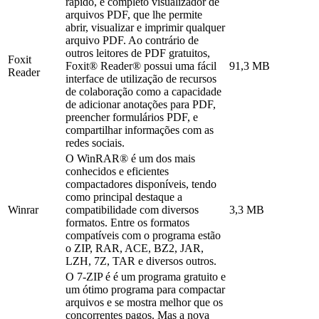
rápido, e completo visualizador de
arquivos PDF, que lhe permite
abrir, visualizar e imprimir qualquer
arquivo PDF. Ao contrário de
outros leitores de PDF gratuitos,
Foxit
Foxit® Reader® possui uma fácil
91,3 MB
Reader
interface de utilização de recursos
de colaboração como a capacidade
de adicionar anotações para PDF,
preencher formulários PDF, e
compartilhar informações com as
redes sociais.
O WinRAR® é um dos mais
conhecidos e eficientes
compactadores disponíveis, tendo
como principal destaque a
Winrar
compatibilidade com diversos
3,3 MB
formatos. Entre os formatos
compatíveis com o programa estão
o ZIP, RAR, ACE, BZ2, JAR,
LZH, 7Z, TAR e diversos outros.
O 7-ZIP é é um programa gratuito e
um ótimo programa para compactar
arquivos e se mostra melhor que os
concorrentes pagos. Mas a nova