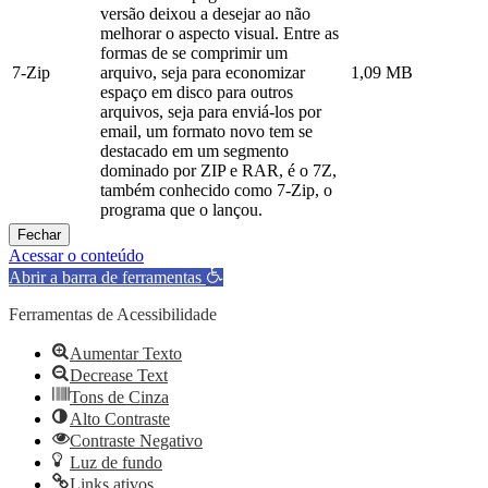
versão deixou a desejar ao não
melhorar o aspecto visual. Entre as
formas de se comprimir um
7-Zip
arquivo, seja para economizar
1,09 MB
espaço em disco para outros
arquivos, seja para enviá-los por
email, um formato novo tem se
destacado em um segmento
dominado por ZIP e RAR, é o 7Z,
também conhecido como 7-Zip, o
programa que o lançou.
Fechar
Acessar o conteúdo
Abrir a barra de ferramentas
Ferramentas de Acessibilidade
Aumentar Texto
Decrease Text
Tons de Cinza
Alto Contraste
Contraste Negativo
Luz de fundo
Links ativos