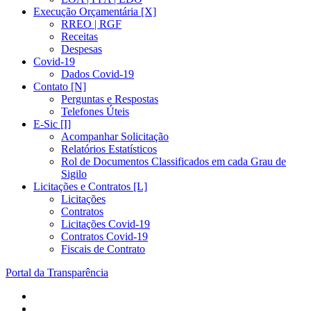
Execução Orçamentária [X]
RREO | RGF
Receitas
Despesas
Covid-19
Dados Covid-19
Contato [N]
Perguntas e Respostas
Telefones Úteis
E-Sic [I]
Acompanhar Solicitação
Relatórios Estatísticos
Rol de Documentos Classificados em cada Grau de
Sigilo
Licitações e Contratos [L]
Licitações
Contratos
Licitações Covid-19
Contratos Covid-19
Fiscais de Contrato
Portal da Transparência