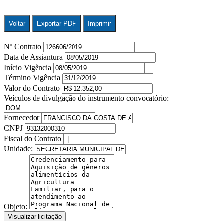
Voltar
Exportar PDF
Imprimir
Nº Contrato
Data de Assiantura
Início Vigência
Término Vigência
Valor do Contrato
Veículos de divulgação do instrumento convocatório:
Fornecedor
CNPJ
Fiscal do Contrato
Unidade:
Objeto:
Visualizar licitação