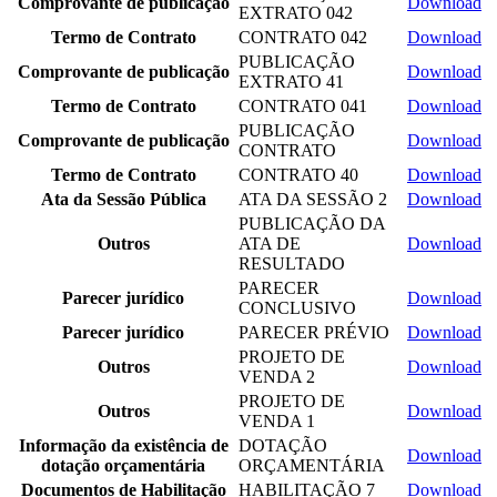
Comprovante de publicação
Download
EXTRATO 042
Termo de Contrato
CONTRATO 042
Download
PUBLICAÇÃO
Comprovante de publicação
Download
EXTRATO 41
Termo de Contrato
CONTRATO 041
Download
PUBLICAÇÃO
Comprovante de publicação
Download
CONTRATO
Termo de Contrato
CONTRATO 40
Download
Ata da Sessão Pública
ATA DA SESSÃO 2
Download
PUBLICAÇÃO DA
Outros
ATA DE
Download
RESULTADO
PARECER
Parecer jurídico
Download
CONCLUSIVO
Parecer jurídico
PARECER PRÉVIO
Download
PROJETO DE
Outros
Download
VENDA 2
PROJETO DE
Outros
Download
VENDA 1
Informação da existência de
DOTAÇÃO
Download
dotação orçamentária
ORÇAMENTÁRIA
Documentos de Habilitação
HABILITAÇÃO 7
Download