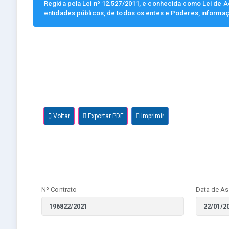
Regida pela Lei nº 12.527/2011, e conhecida como Lei de Ac
entidades públicos, de todos os entes e Poderes, informa
Voltar
Exportar PDF
Imprimir
Nº Contrato
Data de As