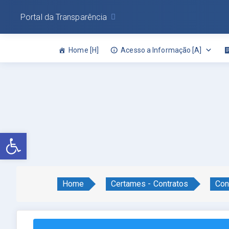
Portal da Transparência
Home [H]
Acesso a Informação [A]
Abrir a barra de ferramentas
Home
Certames - Contratos
Con