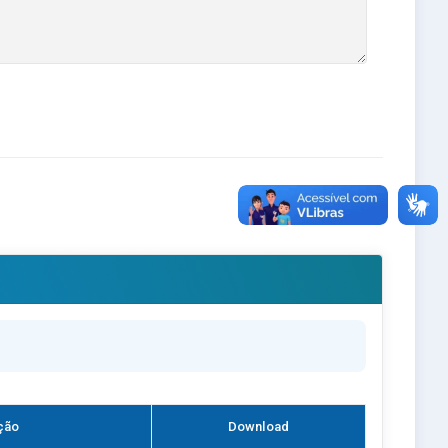
ção
Download