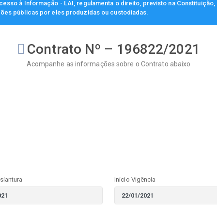
esso à Informação - LAI, regulamenta o direito, previsto na Constituição
ções públicas por eles produzidas ou custodiadas.
Contrato Nº – 196822/2021
Acompanhe as informações sobre o Contrato abaixo
siantura
Início Vigência