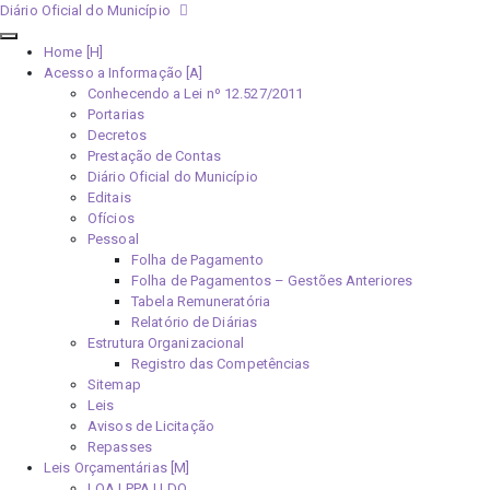
Diário Oficial do Município
Home [H]
Acesso a Informação [A]
Conhecendo a Lei nº 12.527/2011
Portarias
Decretos
Prestação de Contas
Diário Oficial do Município
Editais
Ofícios
Pessoal
Folha de Pagamento
Folha de Pagamentos – Gestões Anteriores
Tabela Remuneratória
Relatório de Diárias
Estrutura Organizacional
Registro das Competências
Sitemap
Leis
Avisos de Licitação
Repasses
Leis Orçamentárias [M]
LOA | PPA | LDO