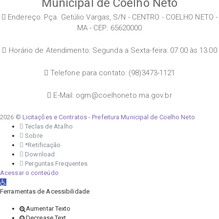
Municipal de Coelho Neto
Endereço: Pça. Getúlio Vargas, S/N - CENTRO - COELHO NETO -
MA - CEP: 65620000
Horário de Atendimento: Segunda a Sexta-feira: 07:00 às 13:00
Telefone para contato: (98)3473-1121
E-Mail: ogm@coelhoneto.ma.gov.br
2026 ©
Licitações e Contratos - Prefeitura Municipal de Coelho Neto
Teclas de Atalho
Sobre
*Retificação
Download
Perguntas Frequentes
Acessar o conteúdo
Abrir a barra de ferramentas
Ferramentas de Acessibilidade
Aumentar Texto
Decrease Text