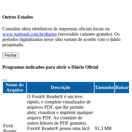
Outros Estados
Consultar sítios eletrônicos de imprensas oficiais locais ou
www.jusbrasil.com.br/diarios
(necessário cadastro gratuito). Os
períodos digitalizados nesse sítio variam de acordo com o diário
pesquisado.
Fechar
Programas indicados para abrir o Diário Oficial
Nome do
Descrição
Tamanho
Baixar
Arquivo
O Foxit® Reader® é um leve,
rápido, e completo visualizador de
arquivos PDF, que lhe permite
abrir, visualizar e imprimir qualquer
arquivo PDF. Ao contrário de
outros leitores de PDF gratuitos,
Foxit
Foxit® Reader® possui uma fácil
91,3 MB
Reader