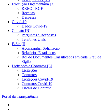
Execução Orçamentária [X]
RREO | RGF
Receitas
Despesas
Covid-19
Dados Covid-19
Contato [N]
Perguntas e Respostas
Telefones Úteis
E-Sic [I]
Acompanhar Solicitação
Relatórios Estatísticos
Rol de Documentos Classificados em cada Grau de
Sigilo
Licitações e Contratos [L]
Licitações
Contratos
Licitações Covid-19
Contratos Covid-19
Fiscais de Contrato
Portal da Transparência