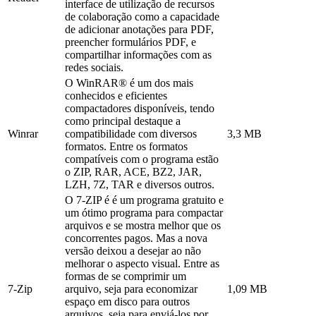
interface de utilização de recursos
de colaboração como a capacidade
de adicionar anotações para PDF,
preencher formulários PDF, e
compartilhar informações com as
redes sociais.
O WinRAR® é um dos mais
conhecidos e eficientes
compactadores disponíveis, tendo
como principal destaque a
Winrar
compatibilidade com diversos
3,3 MB
formatos. Entre os formatos
compatíveis com o programa estão
o ZIP, RAR, ACE, BZ2, JAR,
LZH, 7Z, TAR e diversos outros.
O 7-ZIP é é um programa gratuito e
um ótimo programa para compactar
arquivos e se mostra melhor que os
concorrentes pagos. Mas a nova
versão deixou a desejar ao não
melhorar o aspecto visual. Entre as
formas de se comprimir um
7-Zip
arquivo, seja para economizar
1,09 MB
espaço em disco para outros
arquivos, seja para enviá-los por