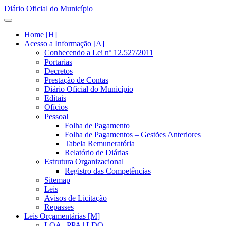
Diário Oficial do Município
Home [H]
Acesso a Informação [A]
Conhecendo a Lei nº 12.527/2011
Portarias
Decretos
Prestação de Contas
Diário Oficial do Município
Editais
Ofícios
Pessoal
Folha de Pagamento
Folha de Pagamentos – Gestões Anteriores
Tabela Remuneratória
Relatório de Diárias
Estrutura Organizacional
Registro das Competências
Sitemap
Leis
Avisos de Licitação
Repasses
Leis Orçamentárias [M]
LOA | PPA | LDO