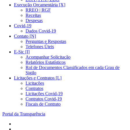
Execução Orçamentária [X]
RREO | RGF
Receitas
Despesas
Covid-19
Dados Covid-19
Contato [N]
Perguntas e Respostas
Telefones Úteis
E-Sic [I]
Acompanhar Solicitação
Relatórios Estatísticos
Rol de Documentos Classificados em cada Grau de
Sigilo
Licitações e Contratos [L]
Licitações
Contratos
Licitações Covid-19
Contratos Covid-19
Fiscais de Contrato
Portal da Transparência