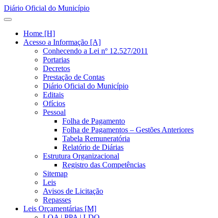
Diário Oficial do Município
Home [H]
Acesso a Informação [A]
Conhecendo a Lei nº 12.527/2011
Portarias
Decretos
Prestação de Contas
Diário Oficial do Município
Editais
Ofícios
Pessoal
Folha de Pagamento
Folha de Pagamentos – Gestões Anteriores
Tabela Remuneratória
Relatório de Diárias
Estrutura Organizacional
Registro das Competências
Sitemap
Leis
Avisos de Licitação
Repasses
Leis Orçamentárias [M]
LOA | PPA | LDO